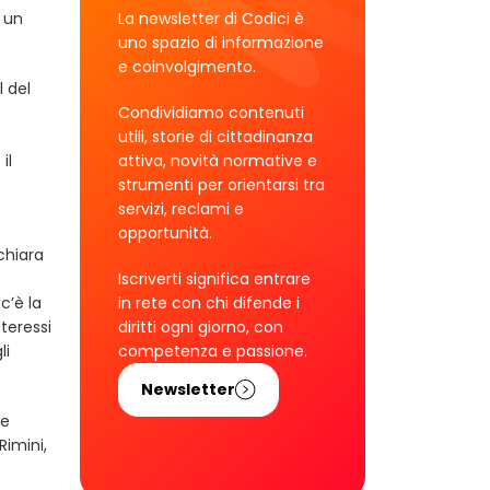
 un
La newsletter di Codici è
uno spazio di informazione
e coinvolgimento.
l del
Condividiamo contenuti
utili, storie di cittadinanza
il
attiva, novità normative e
strumenti per orientarsi tra
servizi, reclami e
opportunità.
chiara
Iscriverti significa entrare
c’è la
in rete con chi difende i
nteressi
diritti ogni giorno, con
li
competenza e passione.
Newsletter
be
Rimini,