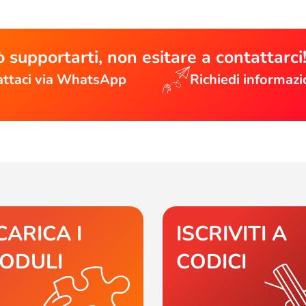
 supportarti, non esitare a contattarci
ttaci via WhatsApp
Richiedi informazi
CARICA I
ISCRIVITI A
ODULI
CODICI