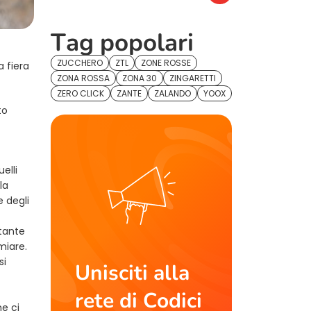
Tag popolari
ZUCCHERO
ZTL
ZONE ROSSE
a fiera
ZONA ROSSA
ZONA 30
ZINGARETTI
ZERO CLICK
ZANTE
ZALANDO
YOOX
to
elli
la
e degli
stante
miare.
si
Unisciti alla
rete di Codici
e ci