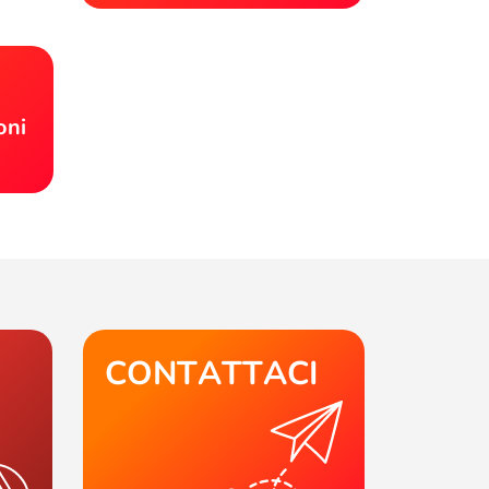
!
oni
CONTATTACI