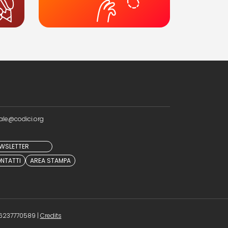
ale@codici.org
NEWSLETTER
NTATTI
AREA STAMPA
(opens in a new tab)
 96237770589 |
Credits