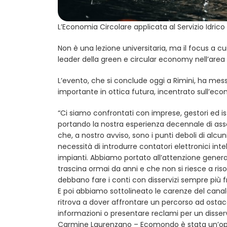
L’Economia Circolare applicata al Servizio Idrico
Non è una lezione universitaria, ma il focus a cu
leader della green e circular economy nell’are
L’evento, che si conclude oggi a Rimini, ha mess
importante in ottica futura, incentrato sull’eco
“Ci siamo confrontati con imprese, gestori ed is
portando la nostra esperienza decennale di associ
che, a nostro avviso, sono i punti deboli di alcuni s
necessità di introdurre contatori elettronici intel
impianti. Abbiamo portato all’attenzione genera
trascina ormai da anni e che non si riesce a riso
debbano fare i conti con disservizi sempre più 
E poi abbiamo sottolineato le carenze del canal
ritrova a dover affrontare un percorso ad osta
informazioni o presentare reclami per un disserv
Carmine Laurenzano – Ecomondo è stata un’oppor