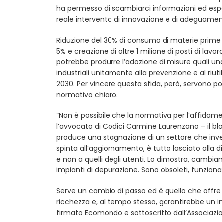
ha permesso di scambiarci informazioni ed esper
reale intervento di innovazione e di adeguamen
Riduzione del 30% di consumo di materie prime e d
5% e creazione di oltre 1 milione di posti di lav
potrebbe produrre l’adozione di misure quali una
industriali unitamente alla prevenzione e al riut
2030. Per vincere questa sfida, però, servono po
normativo chiaro.
“Non è possibile che la normativa per l’affidame
l’avvocato di Codici Carmine Laurenzano – il bl
produce una stagnazione di un settore che invec
spinta all’aggiornamento, è tutto lasciato alla d
e non a quelli degli utenti. Lo dimostra, cambia
impianti di depurazione. Sono obsoleti, funzion
Serve un cambio di passo ed è quello che offre l
ricchezza e, al tempo stesso, garantirebbe un i
firmato Ecomondo e sottoscritto dall’Associazio