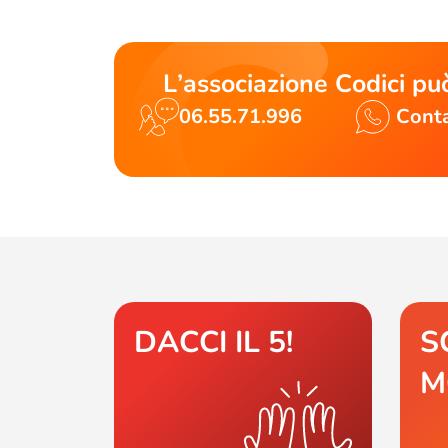
L’associazione Codici può
06.55.71.996
Conta
DACCI IL 5!
S
M