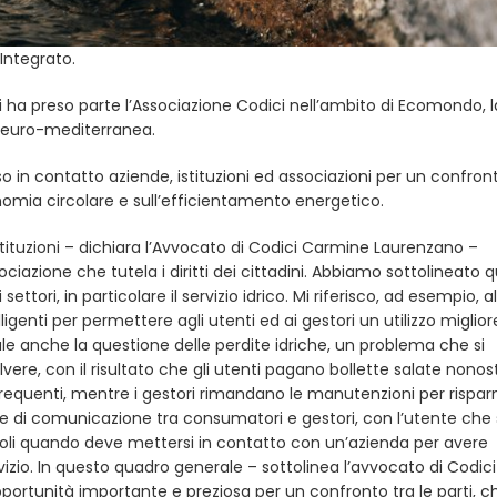
 Integrato.
i ha preso parte l’Associazione Codici nell’ambito di Ecomondo, l
a euro-mediterranea.
o in contatto aziende, istituzioni ed associazioni per un confron
nomia circolare e sull’efficientamento energetico.
tituzioni – dichiara l’Avvocato di Codici Carmine Laurenzano –
azione che tutela i diritti dei cittadini. Abbiamo sottolineato qu
ettori, in particolare il servizio idrico. Mi riferisco, ad esempio, al
ligenti per permettere agli utenti ed ai gestori un utilizzo miglior
le anche la questione delle perdite idriche, un problema che si
lvere, con il risultato che gli utenti pagano bollette salate nono
frequenti, mentre i gestori rimandano le manutenzioni per rispar
e di comunicazione tra consumatori e gestori, con l’utente che 
coli quando deve mettersi in contatto con un’azienda per avere
izio. In questo quadro generale – sottolinea l’avvocato di Codici
tunità importante e preziosa per un confronto tra le parti, ch