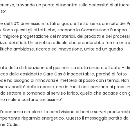
ienze, trovando un punto di incontro sulla necessità di attuare
to”.
el 50% di emissioni totali di gas a effetto serra, crescita del Pi
oro. Sono questi gli effetti che, secondo la Commissione Europea,
 migliore progettazione dei materiali, dei prodotti e dei processi
ilizzo dei rifiuti. Un cambio radicale che prenderebbe forma entro 
litiche ambiziose, ricerca ed innovazione, unite ad un quadro
nto della distribuzione del gas non sia stata ancora attuata – di
occo delle cosiddette Gare Gas è inaccettabile, perché di fatto
e ha bisogno di rinnovarsi e mettersi al passo con i tempi. Non 
iscrezionalità delle imprese, che in molti casi pensano ai propri i
ndo settore e tornando al servizio idrico, quello che accade con g
ano male e costano tantissimo”.
’economia circolare. La condivisione di beni e servizi produrreb
mportante risparmio energetico. Questo il messaggio partito da 
ne Codici.