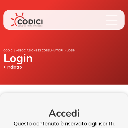
Chi Siamo
CODICI | ASSOCIAZIONE DI CONSUMATORI
>
LOGIN
Login
Cosa Facciamo
< Indietro
Area Stampa
Contatti
Accedi
Login
Questo contenuto è riservato agli iscritti.