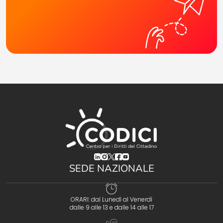
(opens in a new tab)
(opens in a new tab)
(opens in a new tab)
(opens in a new tab)
(opens in a new tab)
SEDE NAZIONALE
ORARI: dal Lunedì al Venerdì
dalle 9 alle 13 e dalle 14 alle 17