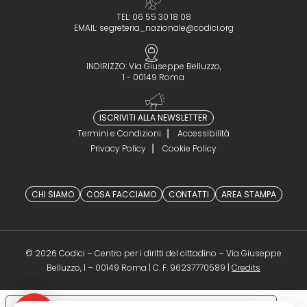
TEL: 06 55 30 18 08
EMAIL:
segreteria_nazionale@codici.org
INDIRIZZO: Via Giuseppe Belluzzo,
1 - 00149 Roma
ISCRIVITI ALLA NEWSLETTER
Termini e Condizioni
Accessibilità
Privacy Policy
Cookie Policy
CHI SIAMO
COSA FACCIAMO
CONTATTI
AREA STAMPA
© 2026 Codici – Centro per i diritti del cittadino – Via Giuseppe
(opens in a 
Belluzzo, 1 – 00149 Roma | C. F. 96237770589 |
Credits