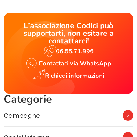
L’associazione Codici può
supportarti, non esitare a
contattarci!
06.55.71.996
Contattaci via WhatsApp
Richiedi informazioni
Categorie
Campagne