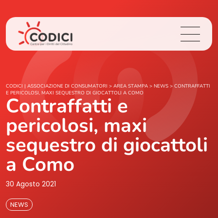
Chi Siamo
CODICI | ASSOCIAZIONE DI CONSUMATORI
>
AREA STAMPA
>
NEWS
>
CONTRAFFATTI
E PERICOLOSI, MAXI SEQUESTRO DI GIOCATTOLI A COMO
Contraffatti e
Cosa Facciamo
pericolosi, maxi
Area Stampa
sequestro di giocattoli
a Como
Contatti
30 Agosto 2021
Login
NEWS