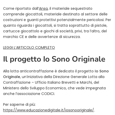
(opens in a new tab)
Come riportato dall’
Ansa
, il materiale sequestrato
comprende giocattoli, materiale destinato al settore delle
costruzioni e guanti protettivi potenzialmente pericolosi. Per
quanto riguarda i giocattoli, si tratta soprattutto di pistole,
cartucce giocattolo e giochi di società, privi, tra l’altro, del
marchio CE e delle avvertenze di sicurezza.
(opens in a new tab)
LEGGI L’ARTICOLO COMPLETO
Il progetto Io Sono Originale
Alla lotta anticontraffazione è dedicato il progetto
Io Sono
Originale
, un’iniziativa della Direzione Generale Lotta alla
Contraffazione – Ufficio Italiano Brevetti e Marchi, del
Ministero dello Sviluppo Economico, che vede impegnata
anche l’associazione CODICI.
Per saperne di più:
(opens in a n
https://www.educazionedigitale.it/iosonooriginale/
.