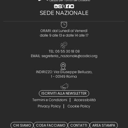
(opens in a new tab)
(opens in a new tab)
(opens in a new tab)
(opens in a new tab)
(opens in a new tab)
SEDE NAZIONALE
ORARI: dal Lunedì al Venerdì
dalle 9 alle 13 e dalle 14 alle 17
TEL: 06 55 30 18 08
EMAIL:
segreteria_nazionale@codici.org
INDIRIZZO: Via Giuseppe Belluzzo,
1 - 00149 Roma
ISCRIVITI ALLA NEWSLETTER
Termini e Condizioni
Accessibilità
Privacy Policy
Cookie Policy
CHI SIAMO
COSA FACCIAMO
CONTATTI
AREA STAMPA