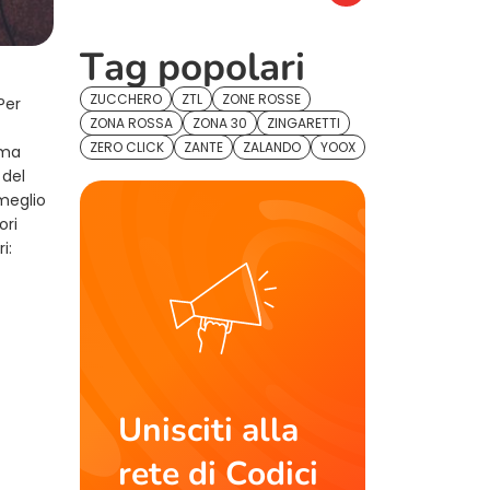
Tag popolari
ZUCCHERO
ZTL
ZONE ROSSE
Per
ZONA ROSSA
ZONA 30
ZINGARETTI
ZERO CLICK
ZANTE
ZALANDO
YOOX
mma
 del
meglio
ori
i:
Unisciti alla
rete di Codici