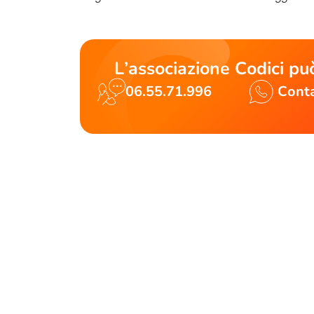
L’associazione Codici può
06.55.71.996
Conta