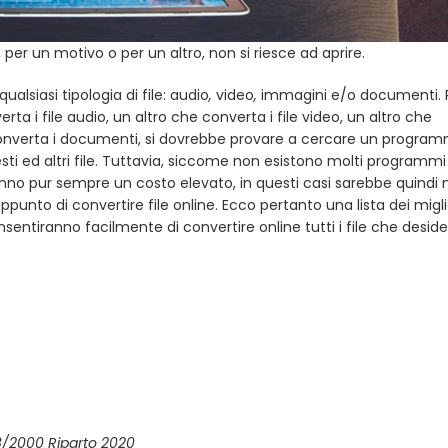
, per un motivo o per un altro, non si riesce ad aprire.
lsiasi tipologia di file: audio
,
video
,
immagini
e/o
documenti. 
a i file audio, un altro che converta i file video, un altro che
onverta i documenti, si dovrebbe provare a cercare un progra
ti ed altri file. Tuttavia, siccome non esistono molti programmi
no pur sempre un costo elevato, in questi casi sarebbe quindi 
appunto di convertire file online. Ecco pertanto una lista dei migli
onsentiranno facilmente di convertire online tutti i file che desider
88/2000 Riparto 2020