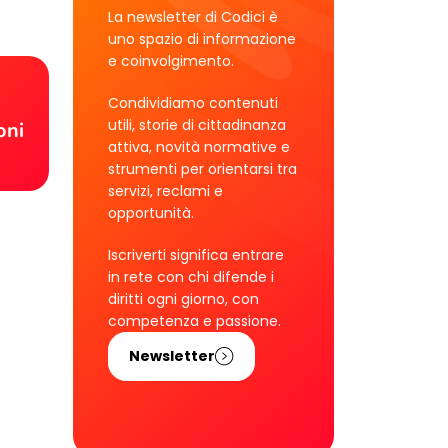
La newsletter di Codici è
uno spazio di informazione
e coinvolgimento.
!
Condividiamo contenuti
utili, storie di cittadinanza
oni
attiva, novità normative e
strumenti per orientarsi tra
servizi, reclami e
opportunità.
Iscriverti significa entrare
in rete con chi difende i
diritti ogni giorno, con
competenza e passione.
Newsletter