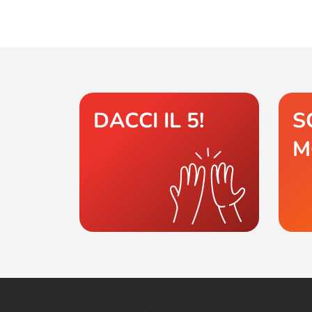
DACCI IL 5!
S
M