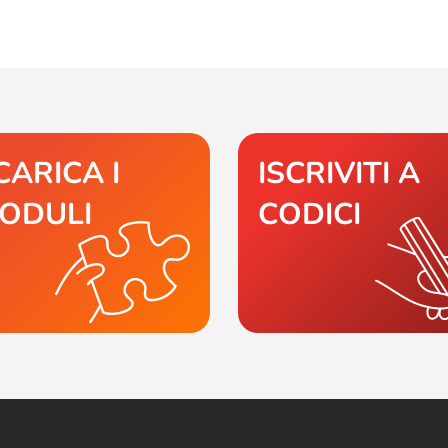
CARICA I
ISCRIVITI A
ODULI
CODICI