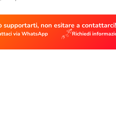
 supportarti, non esitare a contattarci
ttaci via WhatsApp
Richiedi informazi