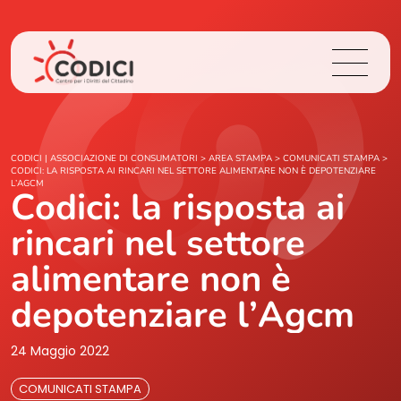
Chi Siamo
CODICI | ASSOCIAZIONE DI CONSUMATORI
>
AREA STAMPA
>
COMUNICATI STAMPA
>
CODICI: LA RISPOSTA AI RINCARI NEL SETTORE ALIMENTARE NON È DEPOTENZIARE
L’AGCM
Codici: la risposta ai
Cosa Facciamo
rincari nel settore
Area Stampa
alimentare non è
Contatti
depotenziare l’Agcm
24 Maggio 2022
Login
COMUNICATI STAMPA