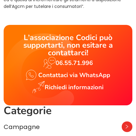
dell’Agcm per tutelare i consumatori”.
L’associazione Codici può
supportarti, non esitare a
contattarci!
06.55.71.996
Contattaci via WhatsApp
Richiedi informazioni
Categorie
Campagne