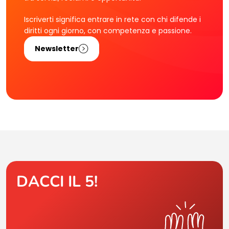
Iscriverti significa entrare in rete con chi difende i
diritti ogni giorno, con competenza e passione.
Newsletter
DACCI IL 5!