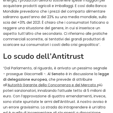
energia, i produttori devono sostenere spese maggiori per
acquistare prodotti agricoli e imballaggi. E così dalla Banca
Mondiale prevedono che i prezzi del comparto alimentare
saliranno quest’anno del 23% su una media mondiale, sulla
scia del +31% del 2021. È chiaro che i consumatori faticano a
reggere una situazione del genere, in cui si inserisce un
aspetto tutt’altro che secondario. Ci riferiamo alle pratiche
commerciali scorrette, ai tentativi dei grandi produttori di
scaricare sui consumatori i costi della crisi geopolitica
.
”
Lo scudo dell’Antitrust
Dal Parlamento, al riguardo, è arrivato un pessimo segnale
“
– prosegue Giacomelli -. Al
Senato
è in discussione la
legge
di delegazione europea
, che prevede di attribuire
(opens in 
all’
Autorità Garante della Concorrenza e del Mercato
più
poteri sanzionatori, innalzando l’attuale tetto di 5 milioni di
euro. Con l’approvazione di quattro emendamenti, invece,
sono state spuntate le armi dell’Antitrust. A nostro avviso è
un errore gravissimo. La strada da intraprendere è un’altra
ed è quella di incrementare gli strumenti a disposizione