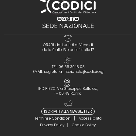
(opens in a new tab)
(opens in a new tab)
(opens in a new tab)
(opens in a new tab)
(opens in a new tab)
SEDE NAZIONALE
ORARI: dal Lunedì al Venerdì
dalle 9 alle 13 e dalle 14 alle 17
TEL: 06 55 30 18 08
EMAIL:
segreteria_nazionale@codici.org
INDIRIZZO: Via Giuseppe Belluzzo,
1 - 00149 Roma
ISCRIVITI ALLA NEWSLETTER
Termini e Condizioni
Accessibilità
Privacy Policy
Cookie Policy