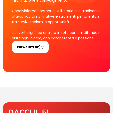
informazione e coinvolgimento.
Condividiamo contenuti utili, storie di cittadinanza
attiva, novità normative e strumenti per orientarsi
tra servizi, reclami e opportunità.
Iscriverti significa entrare in rete con chi difende i
diritti ogni giorno, con competenza e passione.
Newsletter
DACCI IL 5!