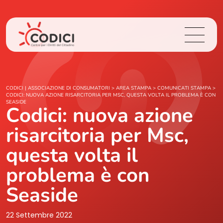
Chi Siamo
CODICI | ASSOCIAZIONE DI CONSUMATORI
>
AREA STAMPA
>
COMUNICATI STAMPA
>
CODICI: NUOVA AZIONE RISARCITORIA PER MSC, QUESTA VOLTA IL PROBLEMA È CON
SEASIDE
Codici: nuova azione
Cosa Facciamo
risarcitoria per Msc,
Area Stampa
questa volta il
Contatti
problema è con
Seaside
Login
22 Settembre 2022