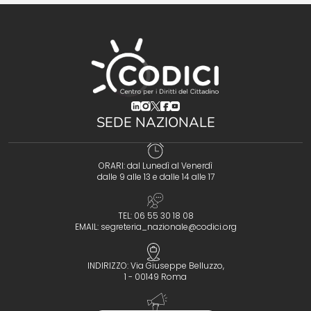
(opens in a new tab)
(opens in a new tab)
(opens in a new tab)
(opens in a new tab)
(opens in a new tab)
SEDE NAZIONALE
ORARI: dal Lunedì al Venerdì
dalle 9 alle 13 e dalle 14 alle 17
TEL: 06 55 30 18 08
EMAIL:
segreteria_nazionale@codici.org
INDIRIZZO: Via Giuseppe Belluzzo,
1 - 00149 Roma