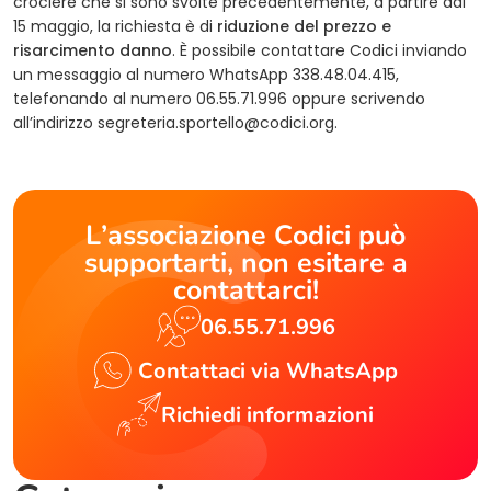
crociere che si sono svolte precedentemente, a partire dal
15 maggio, la richiesta è di
riduzione del prezzo e
risarcimento danno
. È possibile contattare Codici inviando
un messaggio al numero WhatsApp 338.48.04.415,
telefonando al numero 06.55.71.996 oppure scrivendo
all’indirizzo
segreteria.sportello@codici.org
.
L’associazione Codici può
supportarti, non esitare a
contattarci!
06.55.71.996
Contattaci via WhatsApp
Richiedi informazioni