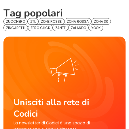
Tag popolari
ZUCCHERO
ZTL
ZONE ROSSE
ZONA ROSSA
ZONA 30
ZINGARETTI
ZERO CLICK
ZANTE
ZALANDO
YOOX
Unisciti alla rete di
Codici
La newsletter di Codici è uno spazio di