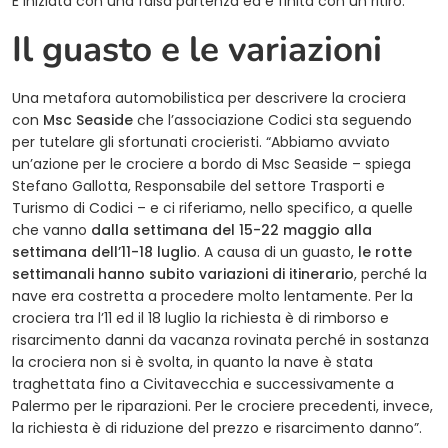
È iniziata con una falsa partenza ed è finita con un ritiro.
Il guasto e le variazioni
Una metafora automobilistica per descrivere la crociera
con
Msc Seaside
che l’associazione Codici sta seguendo
per tutelare gli sfortunati crocieristi. “Abbiamo avviato
un’azione per le crociere a bordo di Msc Seaside – spiega
Stefano Gallotta, Responsabile del settore Trasporti e
Turismo di Codici – e ci riferiamo, nello specifico, a quelle
che vanno
dalla settimana del 15-22 maggio alla
settimana dell’11-18 luglio
. A causa di un guasto,
le rotte
settimanali hanno subito variazioni di itinerario
, perché la
nave era costretta a procedere molto lentamente. Per la
crociera tra l’11 ed il 18 luglio la richiesta è di rimborso e
risarcimento danni da vacanza rovinata perché in sostanza
la crociera non si è svolta, in quanto la nave è stata
traghettata fino a Civitavecchia e successivamente a
Palermo per le riparazioni. Per le crociere precedenti, invece,
la richiesta è di riduzione del prezzo e risarcimento danno”.