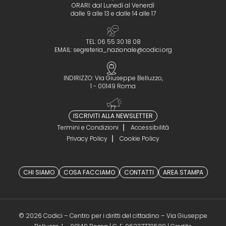
ORARI: dal Lunedì al Venerdì
dalle 9 alle 13 e dalle 14 alle 17
TEL: 06 55 30 18 08
EMAIL:
segreteria_nazionale@codici.org
INDIRIZZO: Via Giuseppe Belluzzo,
1 - 00149 Roma
ISCRIVITI ALLA NEWSLETTER
Termini e Condizioni
Accessibilità
Privacy Policy
Cookie Policy
CHI SIAMO
COSA FACCIAMO
CONTATTI
AREA STAMPA
© 2026 Codici – Centro per i diritti del cittadino – Via Giuseppe
(opens in a 