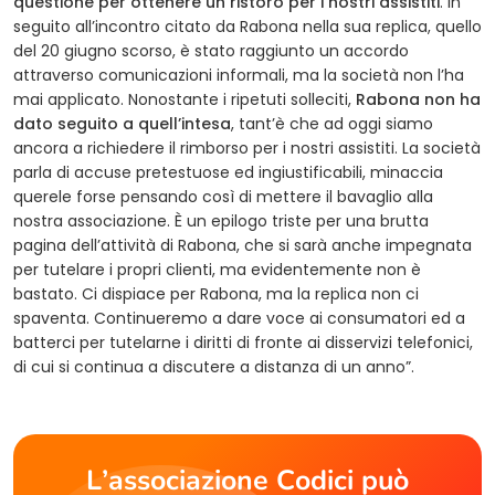
questione per ottenere un ristoro per i nostri assistiti
. In
seguito all’incontro citato da Rabona nella sua replica, quello
del 20 giugno scorso, è stato raggiunto un accordo
attraverso comunicazioni informali, ma la società non l’ha
mai applicato. Nonostante i ripetuti solleciti,
Rabona non ha
dato seguito a quell’intesa
, tant’è che ad oggi siamo
ancora a richiedere il rimborso per i nostri assistiti. La società
parla di accuse pretestuose ed ingiustificabili, minaccia
querele forse pensando così di mettere il bavaglio alla
nostra associazione. È un epilogo triste per una brutta
pagina dell’attività di Rabona, che si sarà anche impegnata
per tutelare i propri clienti, ma evidentemente non è
bastato. Ci dispiace per Rabona, ma la replica non ci
spaventa. Continueremo a dare voce ai consumatori ed a
batterci per tutelarne i diritti di fronte ai disservizi telefonici,
di cui si continua a discutere a distanza di un anno”.
L’associazione Codici può