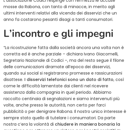
L’associazione Codici respinge con fermezza le accuse
mosse da Rabona, con tanto di minacce, in merito agli
ultimi interventi relativi alla vicenda dei disservizi che un
anno fa costarono pesanti disagi a tanti consumatori.
L’incontro e gli impegni
“La ricostruzione fatta dalla società ancora una volta non è
corretta ed è anche parziale – dichiara Ivano Giacomelli,
Segretario Nazionale di Codici –, ma del resto segue il filone
delle comunicazioni diramate all’epoca dei disservizi,
quando sui social si registrarono promesse e rassicurazioni
disattese.
I disservizi telefonici sono un dato di fatto
, così
come le difficoltà lamentate dai clienti nel ricevere
assistenza dalla compagnia in quel periodo. Abbiamo
raccolto centinaia di segnalazioni e siamo intervenuti più
volte, anche presso le autorità, non certo per farci
pubblicità o per denigrare Rabona. Il nostro unico interesse è
sempre stato quello di tutelare i consumatori. Da parte
nostra c’era la volontà di
chiudere in maniera bonaria la