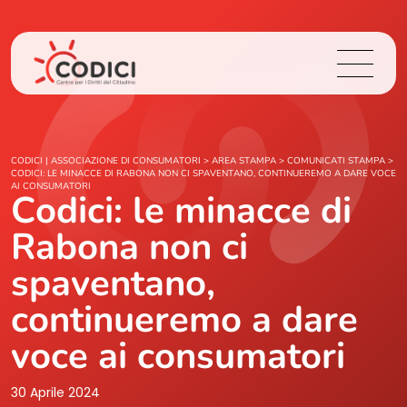
Chi Siamo
CODICI | ASSOCIAZIONE DI CONSUMATORI
>
AREA STAMPA
>
COMUNICATI STAMPA
>
CODICI: LE MINACCE DI RABONA NON CI SPAVENTANO, CONTINUEREMO A DARE VOCE
AI CONSUMATORI
Codici: le minacce di
Cosa Facciamo
Rabona non ci
Area Stampa
spaventano,
Contatti
continueremo a dare
voce ai consumatori
Login
30 Aprile 2024