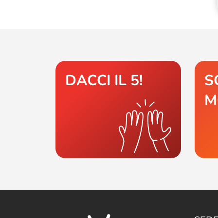
DACCI IL 5!
S
M