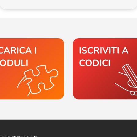
CARICA I
ISCRIVITI A
ODULI
CODICI