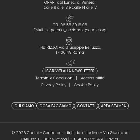
ORARI: dal Lunedì al Venerdì
dalle 9 alle 13 e dalle 14 alle 17
TEL: 06 55 30 18 08
EMAIL:
segreteria_nazionale@codici.org
INDIRIZZO: Via Giuseppe Belluzzo,
1 - 00149 Roma
ISCRIVITI ALLA NEWSLETTER
Termini e Condizioni
Accessibilità
Privacy Policy
Cookie Policy
CHI SIAMO
COSA FACCIAMO
CONTATTI
AREA STAMPA
© 2026 Codici – Centro per i diritti del cittadino – Via Giuseppe
(opens in a 
Belluzzo, 1 – 00149 Roma | C. F. 96237770589 |
Credits