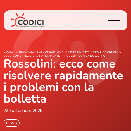
Chi Siamo
CODICI | ASSOCIAZIONE DI CONSUMATORI
>
AREA STAMPA
>
NEWS
>
ROSSOLINI:
ECCO COME RISOLVERE RAPIDAMENTE I PROBLEMI CON LA BOLLETTA
Rossolini: ecco come
Cosa Facciamo
risolvere rapidamente
Area Stampa
i problemi con la
bolletta
Contatti
22 Settembre 2025
Login
NEWS