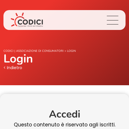
Chi Siamo
CODICI | ASSOCIAZIONE DI CONSUMATORI
>
LOGIN
Login
Cosa Facciamo
< Indietro
Area Stampa
Contatti
Accedi
Login
Questo contenuto è riservato agli iscritti.