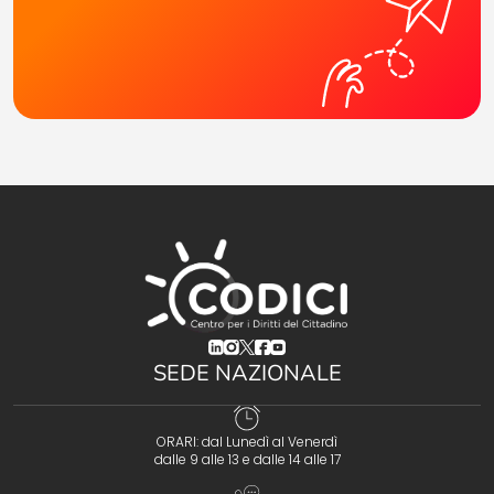
(opens in a new tab)
(opens in a new tab)
(opens in a new tab)
(opens in a new tab)
(opens in a new tab)
SEDE NAZIONALE
ORARI: dal Lunedì al Venerdì
dalle 9 alle 13 e dalle 14 alle 17