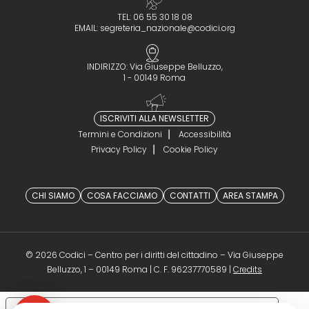
TEL: 06 55 30 18 08
EMAIL:
segreteria_nazionale@codici.org
INDIRIZZO: Via Giuseppe Belluzzo,
1 - 00149 Roma
ISCRIVITI ALLA NEWSLETTER
Termini e Condizioni
Accessibilità
Privacy Policy
Cookie Policy
CHI SIAMO
COSA FACCIAMO
CONTATTI
AREA STAMPA
© 2026 Codici – Centro per i diritti del cittadino – Via Giuseppe
(opens in a 
Belluzzo, 1 – 00149 Roma | C. F. 96237770589 |
Credits