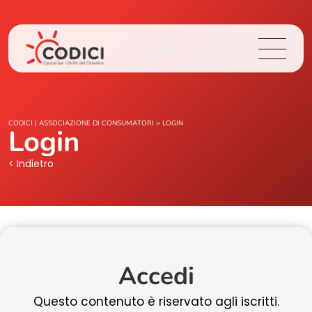
Chi Siamo
CODICI | ASSOCIAZIONE DI CONSUMATORI
>
LOGIN
Login
Cosa Facciamo
< Indietro
Area Stampa
Contatti
Accedi
Login
Questo contenuto è riservato agli iscritti.