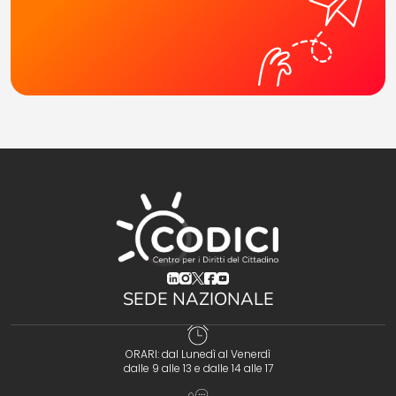
(opens in a new tab)
(opens in a new tab)
(opens in a new tab)
(opens in a new tab)
(opens in a new tab)
SEDE NAZIONALE
ORARI: dal Lunedì al Venerdì
dalle 9 alle 13 e dalle 14 alle 17