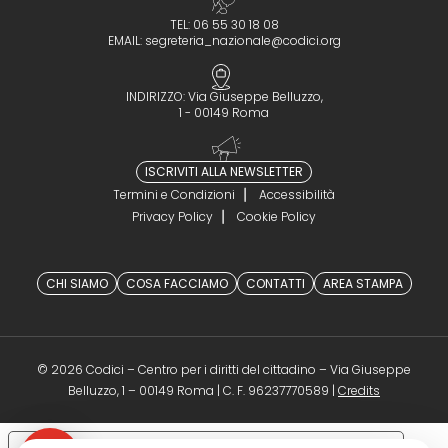
TEL: 06 55 30 18 08
EMAIL:
segreteria_nazionale@codici.org
INDIRIZZO: Via Giuseppe Belluzzo,
1 - 00149 Roma
ISCRIVITI ALLA NEWSLETTER
Termini e Condizioni
Accessibilità
Privacy Policy
Cookie Policy
CHI SIAMO
COSA FACCIAMO
CONTATTI
AREA STAMPA
© 2026 Codici – Centro per i diritti del cittadino – Via Giuseppe
(opens in a 
Belluzzo, 1 – 00149 Roma | C. F. 96237770589 |
Credits