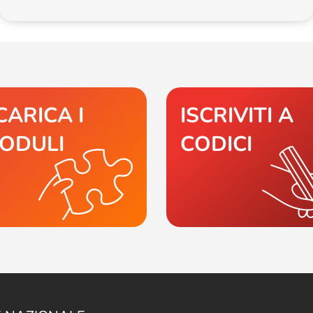
CARICA I
ISCRIVITI A
ODULI
CODICI