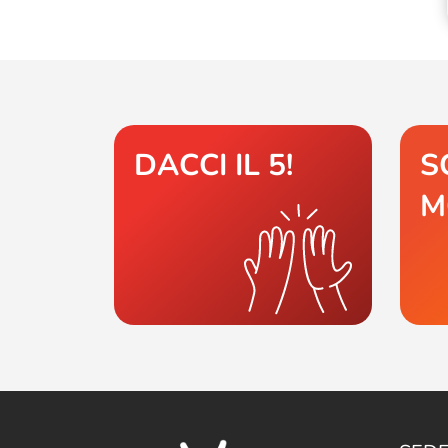
DACCI IL 5!
S
M