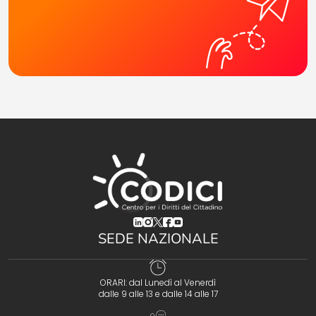
(opens in a new tab)
(opens in a new tab)
(opens in a new tab)
(opens in a new tab)
(opens in a new tab)
SEDE NAZIONALE
ORARI: dal Lunedì al Venerdì
dalle 9 alle 13 e dalle 14 alle 17