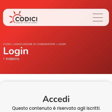
Chi Siamo
CODICI | ASSOCIAZIONE DI CONSUMATORI
>
LOGIN
Login
Cosa Facciamo
< Indietro
Area Stampa
Contatti
Accedi
Login
Questo contenuto è riservato agli iscritti.