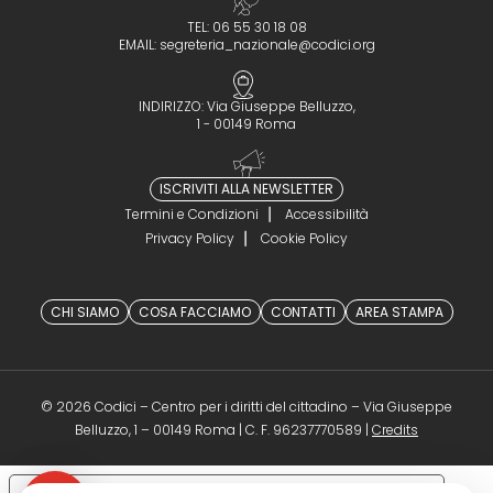
TEL: 06 55 30 18 08
EMAIL:
segreteria_nazionale@codici.org
INDIRIZZO: Via Giuseppe Belluzzo,
1 - 00149 Roma
ISCRIVITI ALLA NEWSLETTER
Termini e Condizioni
Accessibilità
Privacy Policy
Cookie Policy
CHI SIAMO
COSA FACCIAMO
CONTATTI
AREA STAMPA
© 2026 Codici – Centro per i diritti del cittadino – Via Giuseppe
(opens in a 
Belluzzo, 1 – 00149 Roma | C. F. 96237770589 |
Credits