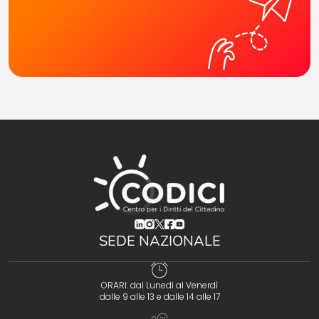
(opens in a new tab)
(opens in a new tab)
(opens in a new tab)
(opens in a new tab)
(opens in a new tab)
SEDE NAZIONALE
ORARI: dal Lunedì al Venerdì
dalle 9 alle 13 e dalle 14 alle 17