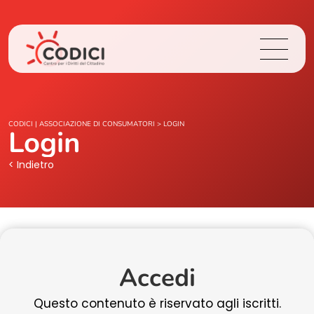
Chi Siamo
CODICI | ASSOCIAZIONE DI CONSUMATORI
>
LOGIN
Login
Cosa Facciamo
< Indietro
Area Stampa
Contatti
Accedi
Login
Questo contenuto è riservato agli iscritti.