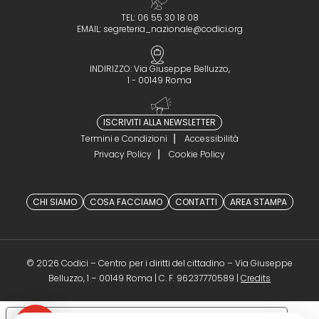
TEL: 06 55 30 18 08
EMAIL:
segreteria_nazionale@codici.org
INDIRIZZO: Via Giuseppe Belluzzo,
1 - 00149 Roma
ISCRIVITI ALLA NEWSLETTER
Termini e Condizioni
Accessibilità
Privacy Policy
Cookie Policy
CHI SIAMO
COSA FACCIAMO
CONTATTI
AREA STAMPA
© 2026 Codici – Centro per i diritti del cittadino – Via Giuseppe
(opens in a 
Belluzzo, 1 – 00149 Roma | C. F. 96237770589 |
Credits