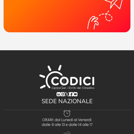
(opens in a new tab)
(opens in a new tab)
(opens in a new tab)
(opens in a new tab)
(opens in a new tab)
SEDE NAZIONALE
ORARI: dal Lunedì al Venerdì
dalle 9 alle 13 e dalle 14 alle 17