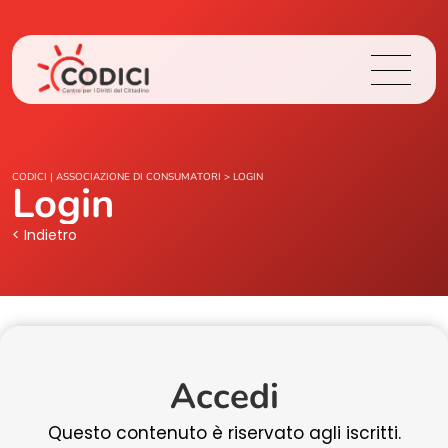
Chi Siamo
CODICI | ASSOCIAZIONE DI CONSUMATORI
>
LOGIN
Login
Cosa Facciamo
< Indietro
Area Stampa
Contatti
Accedi
Login
Questo contenuto è riservato agli iscritti.