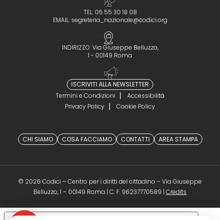
TEL: 06 55 30 18 08
EMAIL:
segreteria_nazionale@codici.org
INDIRIZZO: Via Giuseppe Belluzzo,
1 - 00149 Roma
ISCRIVITI ALLA NEWSLETTER
Termini e Condizioni
Accessibilità
Privacy Policy
Cookie Policy
CHI SIAMO
COSA FACCIAMO
CONTATTI
AREA STAMPA
© 2026 Codici – Centro per i diritti del cittadino – Via Giuseppe
(opens in a 
Belluzzo, 1 – 00149 Roma | C. F. 96237770589 |
Credits