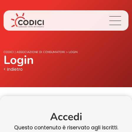
Chi Siamo
CODICI | ASSOCIAZIONE DI CONSUMATORI
>
LOGIN
Login
Cosa Facciamo
< Indietro
Area Stampa
Contatti
Accedi
Login
Questo contenuto è riservato agli iscritti.