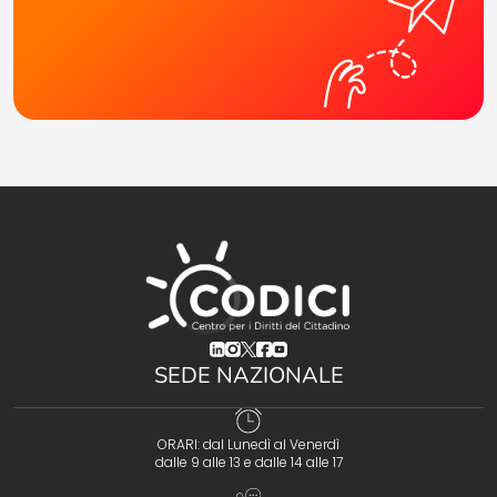
(opens in a new tab)
(opens in a new tab)
(opens in a new tab)
(opens in a new tab)
(opens in a new tab)
SEDE NAZIONALE
ORARI: dal Lunedì al Venerdì
dalle 9 alle 13 e dalle 14 alle 17