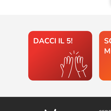
DACCI IL 5!
S
M