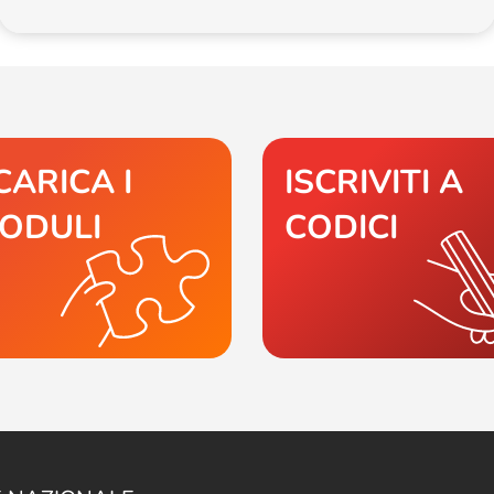
CARICA I
ISCRIVITI A
ODULI
CODICI