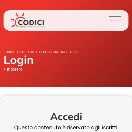
Chi Siamo
CODICI | ASSOCIAZIONE DI CONSUMATORI
>
LOGIN
Login
Cosa Facciamo
< Indietro
Area Stampa
Contatti
Accedi
Login
Questo contenuto è riservato agli iscritti.