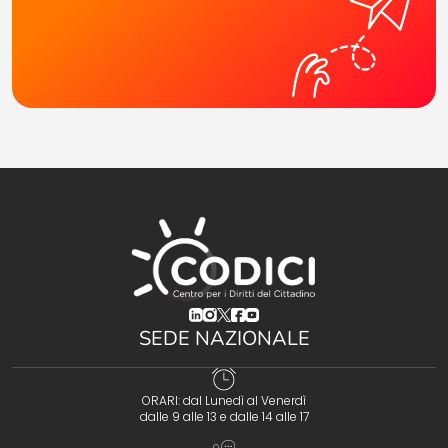
(opens in a new tab)
(opens in a new tab)
(opens in a new tab)
(opens in a new tab)
(opens in a new tab)
SEDE NAZIONALE
ORARI: dal Lunedì al Venerdì
dalle 9 alle 13 e dalle 14 alle 17