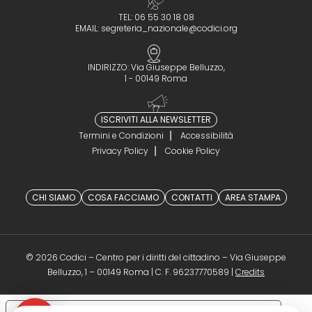
TEL: 06 55 30 18 08
EMAIL:
segreteria_nazionale@codici.org
INDIRIZZO: Via Giuseppe Belluzzo,
1 - 00149 Roma
ISCRIVITI ALLA NEWSLETTER
Termini e Condizioni
Accessibilità
Privacy Policy
Cookie Policy
CHI SIAMO
COSA FACCIAMO
CONTATTI
AREA STAMPA
© 2026 Codici – Centro per i diritti del cittadino – Via Giuseppe
(opens in a 
Belluzzo, 1 – 00149 Roma | C. F. 96237770589 |
Credits