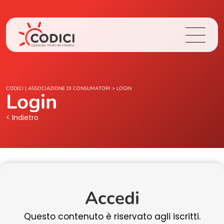
Chi Siamo
CODICI | ASSOCIAZIONE DI CONSUMATORI
>
LOGIN
Login
Cosa Facciamo
< Indietro
Area Stampa
Contatti
Accedi
Login
Questo contenuto è riservato agli iscritti.