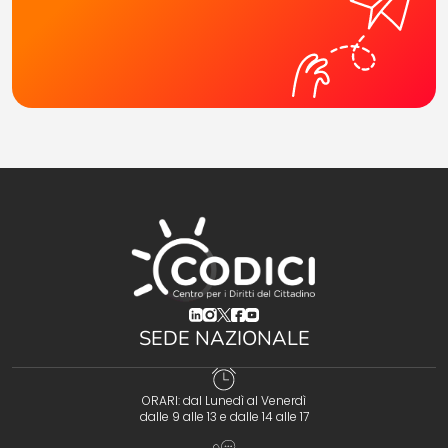
(opens in a new tab)
(opens in a new tab)
(opens in a new tab)
(opens in a new tab)
(opens in a new tab)
SEDE NAZIONALE
ORARI: dal Lunedì al Venerdì
dalle 9 alle 13 e dalle 14 alle 17