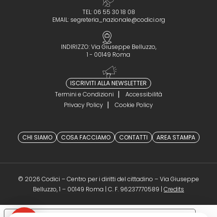
TEL: 06 55 30 18 08
EMAIL:
segreteria_nazionale@codici.org
INDIRIZZO: Via Giuseppe Belluzzo,
1 - 00149 Roma
ISCRIVITI ALLA NEWSLETTER
Termini e Condizioni
Accessibilità
Privacy Policy
Cookie Policy
CHI SIAMO
COSA FACCIAMO
CONTATTI
AREA STAMPA
© 2026 Codici – Centro per i diritti del cittadino – Via Giuseppe
(opens in a 
Belluzzo, 1 – 00149 Roma | C. F. 96237770589 |
Credits