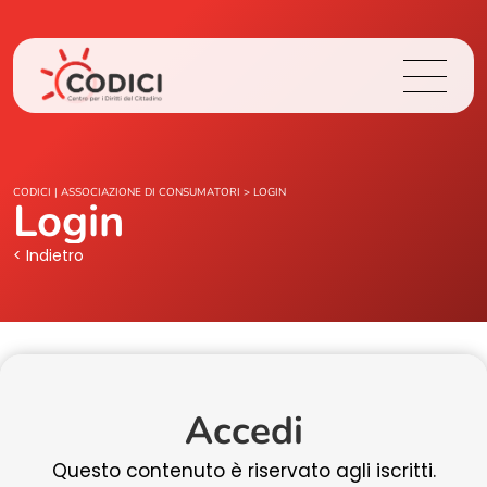
Chi Siamo
CODICI | ASSOCIAZIONE DI CONSUMATORI
>
LOGIN
Login
Cosa Facciamo
< Indietro
Area Stampa
Contatti
Accedi
Login
Questo contenuto è riservato agli iscritti.