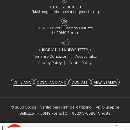
TEL: 06 55 30 18 08
EMAIL:
segreteria_nazionale@codici.org
INDIRIZZO: Via Giuseppe Belluzzo,
1 - 00149 Roma
ISCRIVITI ALLA NEWSLETTER
Termini e Condizioni
Accessibilità
Privacy Policy
Cookie Policy
CHI SIAMO
COSA FACCIAMO
CONTATTI
AREA STAMPA
© 2026 Codici – Centro per i diritti del cittadino – Via Giuseppe
(opens in a 
Belluzzo, 1 – 00149 Roma | C. F. 96237770589 |
Credits