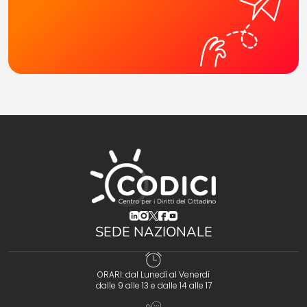
(opens in a new tab)
(opens in a new tab)
(opens in a new tab)
(opens in a new tab)
(opens in a new tab)
SEDE NAZIONALE
ORARI: dal Lunedì al Venerdì
dalle 9 alle 13 e dalle 14 alle 17