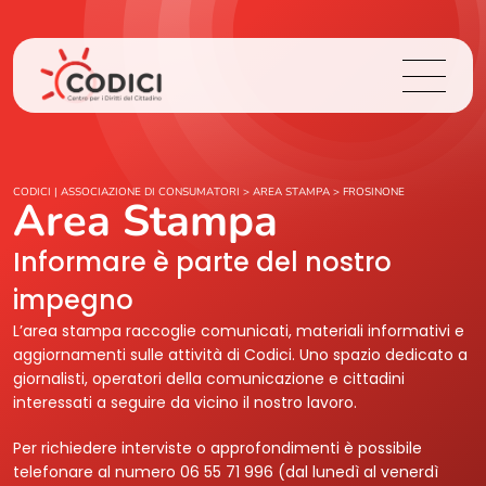
Chi Siamo
CODICI | ASSOCIAZIONE DI CONSUMATORI
>
AREA STAMPA
>
FROSINONE
Area Stampa
Cosa Facciamo
Informare è parte del nostro
impegno
Area Stampa
L’area stampa raccoglie comunicati, materiali informativi e
aggiornamenti sulle attività di Codici. Uno spazio dedicato a
Contatti
giornalisti, operatori della comunicazione e cittadini
interessati a seguire da vicino il nostro lavoro.
Login
Per richiedere interviste o approfondimenti è possibile
telefonare al numero 06 55 71 996 (dal lunedì al venerdì