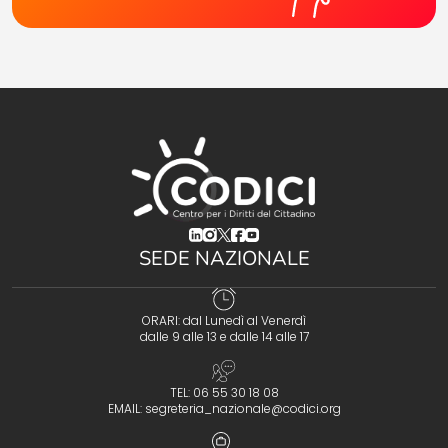
(opens in a new tab)
(opens in a new tab)
(opens in a new tab)
(opens in a new tab)
(opens in a new tab)
SEDE NAZIONALE
ORARI: dal Lunedì al Venerdì
dalle 9 alle 13 e dalle 14 alle 17
TEL: 06 55 30 18 08
EMAIL:
segreteria_nazionale@codici.org