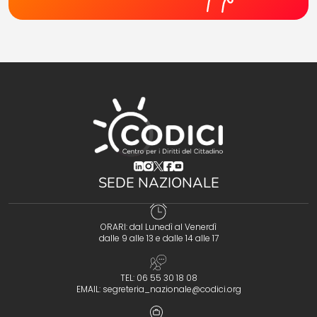
(opens in a new tab)
(opens in a new tab)
(opens in a new tab)
(opens in a new tab)
(opens in a new tab)
SEDE NAZIONALE
ORARI: dal Lunedì al Venerdì
dalle 9 alle 13 e dalle 14 alle 17
TEL: 06 55 30 18 08
EMAIL:
segreteria_nazionale@codici.org