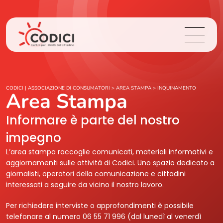
Chi Siamo
CODICI | ASSOCIAZIONE DI CONSUMATORI
>
AREA STAMPA
>
INQUINAMENTO
Area Stampa
Cosa Facciamo
Informare è parte del nostro
impegno
Area Stampa
L’area stampa raccoglie comunicati, materiali informativi e
aggiornamenti sulle attività di Codici. Uno spazio dedicato a
Contatti
giornalisti, operatori della comunicazione e cittadini
interessati a seguire da vicino il nostro lavoro.
Login
Per richiedere interviste o approfondimenti è possibile
telefonare al numero 06 55 71 996 (dal lunedì al venerdì