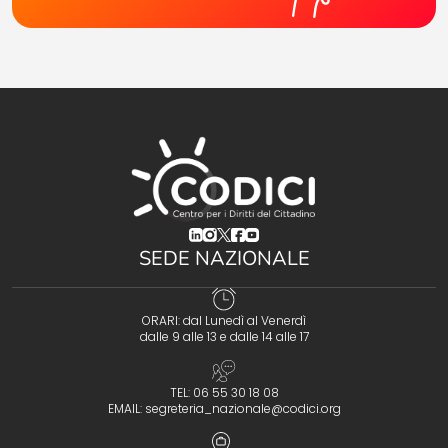
(opens in a new tab)
(opens in a new tab)
(opens in a new tab)
(opens in a new tab)
(opens in a new tab)
SEDE NAZIONALE
ORARI: dal Lunedì al Venerdì
dalle 9 alle 13 e dalle 14 alle 17
TEL: 06 55 30 18 08
EMAIL:
segreteria_nazionale@codici.org