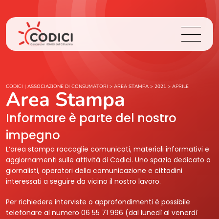
Chi Siamo
CODICI | ASSOCIAZIONE DI CONSUMATORI
>
AREA STAMPA
>
2021
>
APRILE
Area Stampa
Cosa Facciamo
Informare è parte del nostro
impegno
Area Stampa
L’area stampa raccoglie comunicati, materiali informativi e
aggiornamenti sulle attività di Codici. Uno spazio dedicato a
Contatti
giornalisti, operatori della comunicazione e cittadini
interessati a seguire da vicino il nostro lavoro.
Login
Per richiedere interviste o approfondimenti è possibile
telefonare al numero 06 55 71 996 (dal lunedì al venerdì