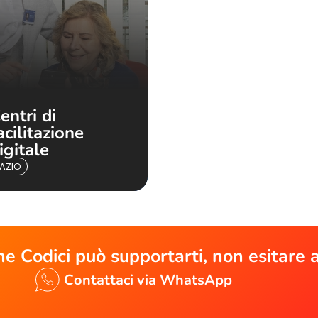
entri di
acilitazione
igitale
LAZIO
ne Codici può supportarti, non esitare a
Contattaci via WhatsApp