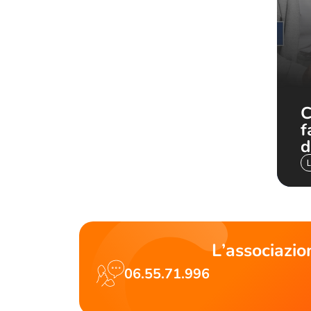
C
f
d
L’associazio
06.55.71.996