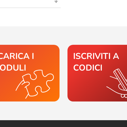
CARICA I
ISCRIVITI A
ODULI
CODICI