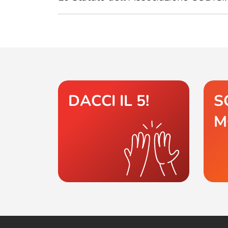
DACCI IL 5!
S
M