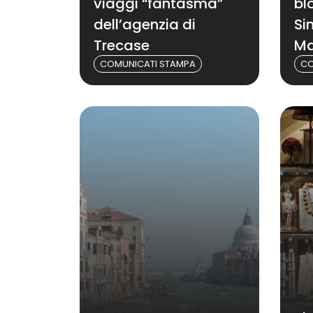
viaggi “fantasma”
bl
dell’agenzia di
Si
Trecase
Ma
COMUNICATI STAMPA
CO