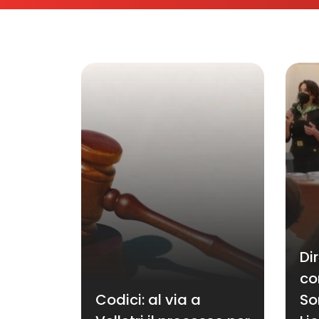
Dir
co
Codici: al via a
So