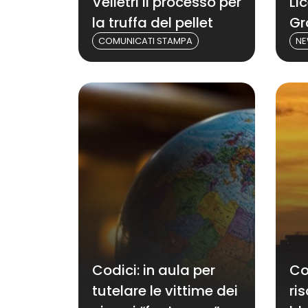
Velletri il processo per
Li
la truffa del pellet
Gr
COMUNICATI STAMPA
N
Codici: in aula per
Co
tutelare le vittime dei
ris