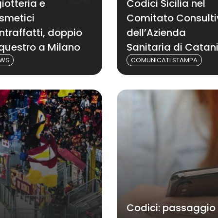
giotteria e
Codici Sicilia nel
smetici
Comitato Consulti
ntraffatti, doppio
dell’Azienda
questro a Milano
Sanitaria di Catan
EWS
COMUNICATI STAMPA
Codici: passaggio 