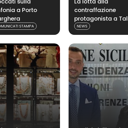
occati sulla
La lotta alla
nfonia a Porto
contraffazione
rghera
protagonista a Tal
MUNICATI STAMPA
NEWS