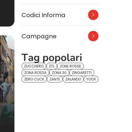
Codici Informa
Campagne
Tag popolari
ZUCCHERO
ZTL
ZONE ROSSE
ZONA ROSSA
ZONA 30
ZINGARETTI
ZERO CLICK
ZANTE
ZALANDO
YOOX