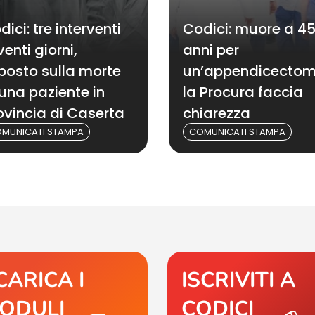
dici: tre interventi
Codici: muore a 4
venti giorni,
anni per
posto sulla morte
un’appendicectom
 una paziente in
la Procura faccia
ovincia di Caserta
chiarezza
MUNICATI STAMPA
COMUNICATI STAMPA
CARICA I
ISCRIVITI A
ODULI
CODICI