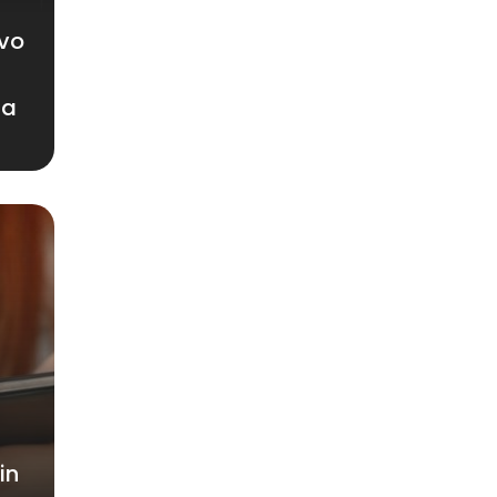
vo
ia
in