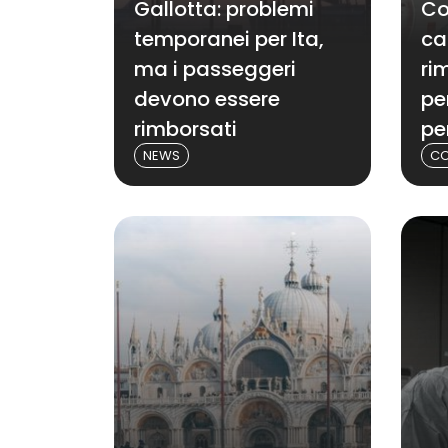
Gallotta: problemi
Co
temporanei per Ita,
ca
ma i passeggeri
ri
devono essere
pe
rimborsati
pe
NEWS
CO