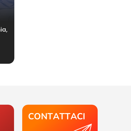
5
ia,
CONTATTACI