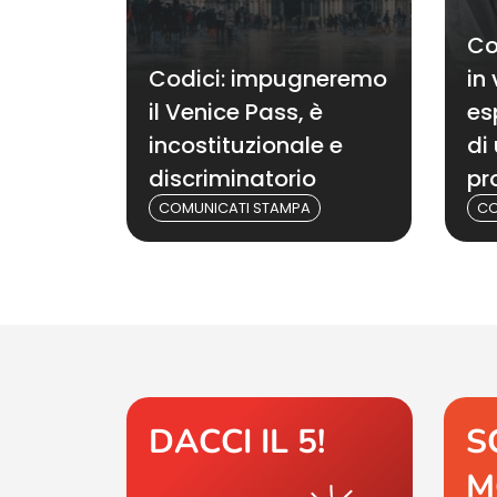
Co
Codici: impugneremo
in 
il Venice Pass, è
es
incostituzionale e
di
discriminatorio
pr
COMUNICATI STAMPA
CO
DACCI IL 5!
S
M