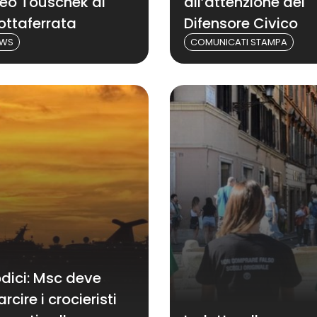
ceo Touschek di
all’attenzione del
ottaferrata
Difensore Civico
EWS
COMUNICATI STAMPA
dici: Msc deve
arcire i crocieristi