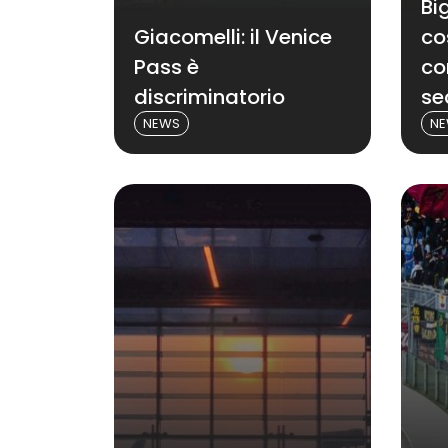
Bi
Giacomelli: il Venice
co
Pass è
co
discriminatorio
se
NEWS
N