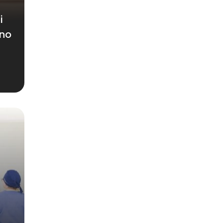
i
ano