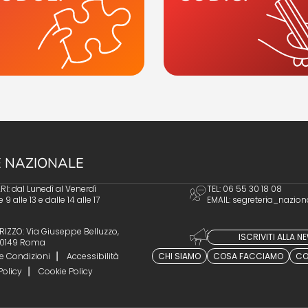
 NAZIONALE
I: dal Lunedì al Venerdì
TEL: 06 55 30 18 08
e 9 alle 13 e dalle 14 alle 17
EMAIL:
segreteria_nazion
RIZZO: Via Giuseppe Belluzzo,
ISCRIVITI ALLA 
 00149 Roma
e Condizioni
Accessibilità
CHI SIAMO
COSA FACCIAMO
CO
Policy
Cookie Policy