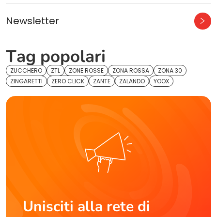
Newsletter
Tag popolari
ZUCCHERO
ZTL
ZONE ROSSE
ZONA ROSSA
ZONA 30
ZINGARETTI
ZERO CLICK
ZANTE
ZALANDO
YOOX
Unisciti alla rete di