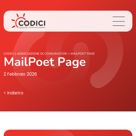
Chi Siamo
CODICI | ASSOCIAZIONE DI CONSUMATORI
>
MAILPOET PAGE
MailPoet Page
Cosa Facciamo
2 Febbraio 2026
Area Stampa
< Indietro
Contatti
Login