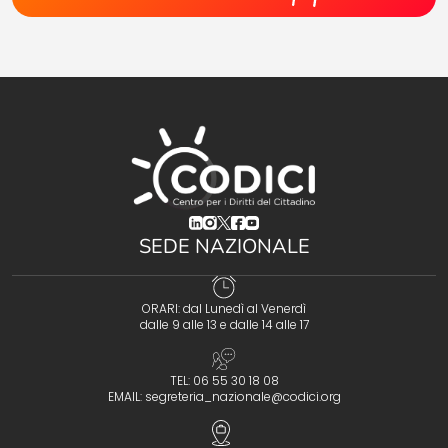
(opens in a new tab)
(opens in a new tab)
(opens in a new tab)
(opens in a new tab)
(opens in a new tab)
SEDE NAZIONALE
ORARI: dal Lunedì al Venerdì
dalle 9 alle 13 e dalle 14 alle 17
TEL: 06 55 30 18 08
EMAIL:
segreteria_nazionale@codici.org