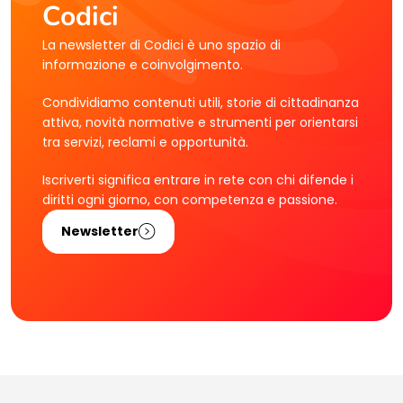
Codici
La newsletter di Codici è uno spazio di
informazione e coinvolgimento.
Condividiamo contenuti utili, storie di cittadinanza
attiva, novità normative e strumenti per orientarsi
tra servizi, reclami e opportunità.
Iscriverti significa entrare in rete con chi difende i
diritti ogni giorno, con competenza e passione.
Newsletter