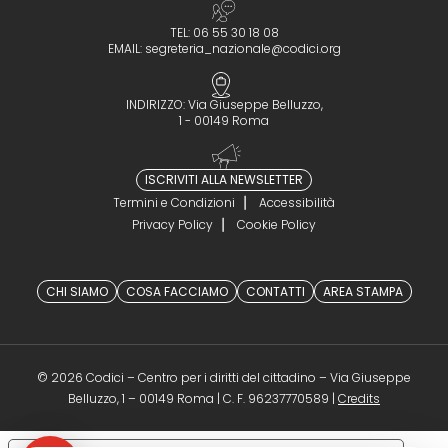
TEL: 06 55 30 18 08
EMAIL:
segreteria_nazionale@codici.org
INDIRIZZO: Via Giuseppe Belluzzo,
1 - 00149 Roma
ISCRIVITI ALLA NEWSLETTER
Termini e Condizioni
Accessibilità
Privacy Policy
Cookie Policy
CHI SIAMO
COSA FACCIAMO
CONTATTI
AREA STAMPA
© 2026 Codici – Centro per i diritti del cittadino – Via Giuseppe
(opens in a 
Belluzzo, 1 – 00149 Roma | C. F. 96237770589 |
Credits