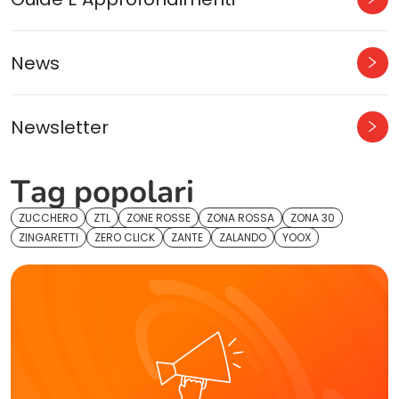
News
Newsletter
Tag popolari
ZUCCHERO
ZTL
ZONE ROSSE
ZONA ROSSA
ZONA 30
ZINGARETTI
ZERO CLICK
ZANTE
ZALANDO
YOOX