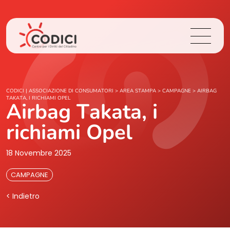
Chi Siamo
CODICI | ASSOCIAZIONE DI CONSUMATORI
>
AREA STAMPA
>
CAMPAGNE
>
AIRBAG
TAKATA, I RICHIAMI OPEL
Airbag Takata, i
Cosa Facciamo
richiami Opel
Area Stampa
18 Novembre 2025
Contatti
CAMPAGNE
< Indietro
Login