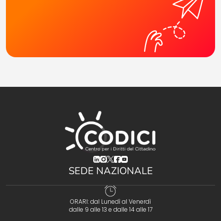
(opens in a new tab)
(opens in a new tab)
(opens in a new tab)
(opens in a new tab)
(opens in a new tab)
SEDE NAZIONALE
ORARI: dal Lunedì al Venerdì
dalle 9 alle 13 e dalle 14 alle 17