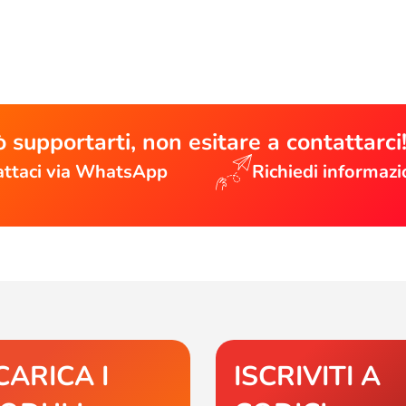
 supportarti, non esitare a contattarci
ttaci via WhatsApp
Richiedi informazi
CARICA I
ISCRIVITI A