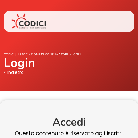
Chi Siamo
CODICI | ASSOCIAZIONE DI CONSUMATORI
>
LOGIN
Login
Cosa Facciamo
< Indietro
Area Stampa
Contatti
Accedi
Login
Questo contenuto è riservato agli iscritti.