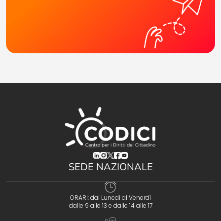
(opens in a new tab)
(opens in a new tab)
(opens in a new tab)
(opens in a new tab)
(opens in a new tab)
SEDE NAZIONALE
ORARI: dal Lunedì al Venerdì
dalle 9 alle 13 e dalle 14 alle 17