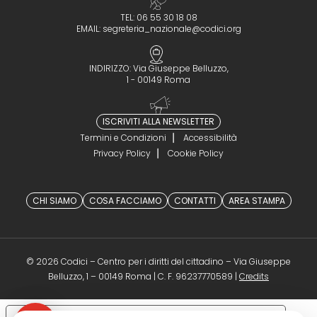
TEL: 06 55 30 18 08
EMAIL:
segreteria_nazionale@codici.org
INDIRIZZO: Via Giuseppe Belluzzo,
1 - 00149 Roma
ISCRIVITI ALLA NEWSLETTER
Termini e Condizioni
Accessibilità
Privacy Policy
Cookie Policy
CHI SIAMO
COSA FACCIAMO
CONTATTI
AREA STAMPA
© 2026 Codici – Centro per i diritti del cittadino – Via Giuseppe
(opens in a 
Belluzzo, 1 – 00149 Roma | C. F. 96237770589 |
Credits