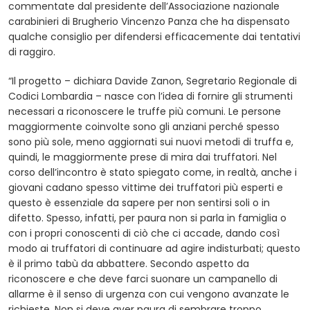
commentate dal presidente dell’Associazione nazionale
carabinieri di Brugherio Vincenzo Panza che ha dispensato
qualche consiglio per difendersi efficacemente dai tentativi
di raggiro.
“Il progetto – dichiara Davide Zanon, Segretario Regionale di
Codici Lombardia – nasce con l’idea di fornire gli strumenti
necessari a riconoscere le truffe più comuni. Le persone
maggiormente coinvolte sono gli anziani perché spesso
sono più sole, meno aggiornati sui nuovi metodi di truffa e,
quindi, le maggiormente prese di mira dai truffatori. Nel
corso dell’incontro è stato spiegato come, in realtà, anche i
giovani cadano spesso vittime dei truffatori più esperti e
questo è essenziale da sapere per non sentirsi soli o in
difetto. Spesso, infatti, per paura non si parla in famiglia o
con i propri conoscenti di ciò che ci accade, dando così
modo ai truffatori di continuare ad agire indisturbati; questo
è il primo tabù da abbattere. Secondo aspetto da
riconoscere e che deve farci suonare un campanello di
allarme è il senso di urgenza con cui vengono avanzate le
richieste. Non si deve aver paura di sembrare troppo