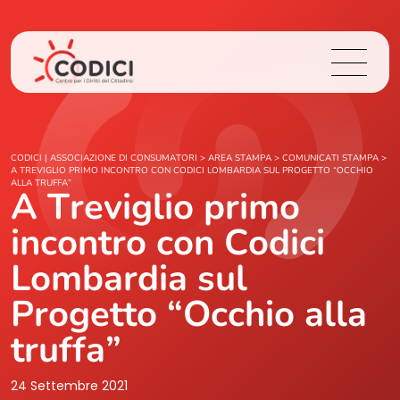
Chi Siamo
CODICI | ASSOCIAZIONE DI CONSUMATORI
>
AREA STAMPA
>
COMUNICATI STAMPA
>
A TREVIGLIO PRIMO INCONTRO CON CODICI LOMBARDIA SUL PROGETTO “OCCHIO
ALLA TRUFFA”
A Treviglio primo
Cosa Facciamo
incontro con Codici
Area Stampa
Lombardia sul
Contatti
Progetto “Occhio alla
truffa”
Login
24 Settembre 2021