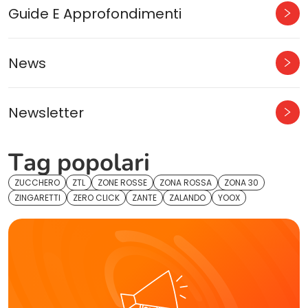
Guide E Approfondimenti
News
Newsletter
Tag popolari
ZUCCHERO
ZTL
ZONE ROSSE
ZONA ROSSA
ZONA 30
ZINGARETTI
ZERO CLICK
ZANTE
ZALANDO
YOOX