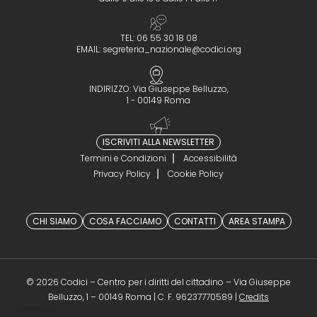
TEL: 06 55 30 18 08
EMAIL:
segreteria_nazionale@codici.org
INDIRIZZO: Via Giuseppe Belluzzo,
1 - 00149 Roma
ISCRIVITI ALLA NEWSLETTER
Termini e Condizioni
Accessibilità
Privacy Policy
Cookie Policy
CHI SIAMO
COSA FACCIAMO
CONTATTI
AREA STAMPA
© 2026 Codici – Centro per i diritti del cittadino – Via Giuseppe
(opens in a 
Belluzzo, 1 – 00149 Roma | C. F. 96237770589 |
Credits