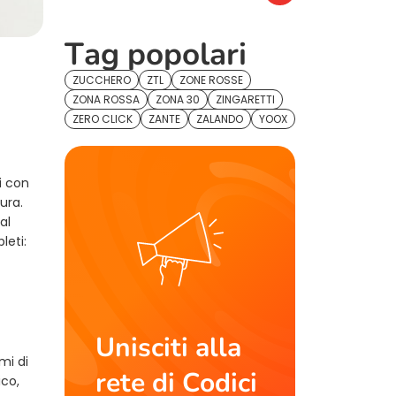
Tag popolari
ZUCCHERO
ZTL
ZONE ROSSE
ZONA ROSSA
ZONA 30
ZINGARETTI
ZERO CLICK
ZANTE
ZALANDO
YOOX
i con
ura.
al
leti:
Unisciti alla
mi di
rete di Codici
ico,