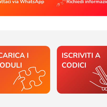
ttaci via WhatsApp
Richiedi informazi
CARICA I
ISCRIVITI A
ODULI
CODICI