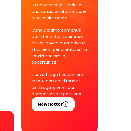
La newsletter di Codici è
uno spazio di informazione
e coinvolgimento.
Condividiamo contenuti
utili, storie di cittadinanza
attiva, novità normative e
strumenti per orientarsi tra
servizi, reclami e
opportunità.
Iscriverti significa entrare
in rete con chi difende i
diritti ogni giorno, con
competenza e passione.
Newsletter
!