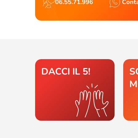
06.55.71.996
Conta
DACCI IL 5!
S
M