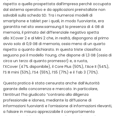
rispetto a quella prospettata dall’impresa perché occupata
dal sistema operativo e da applicazioni preinstallate non
salvabili sulla scheda SD. Tra i numerosi modelli di
smartphone e tablet per i quali, in modo fuorviante, era
garantita nel sito www.samsung.it la presenza di 4 GB di
memoria, il primato del differenziale negativo spetta
allo XCover 2 e al Mini 2 che, in realtà, dispongono al primo
avvio solo di 0,9 GB di memoria, ossia meno di un quarto
rispetto a quanto dichiarato. In questa triste classifica
seguono poi il modello Young, che dispone di 1,3 GB (ossia di
circa un terzo di quanto promesso!) e, a ruota,
l’XCover (47% disponibile), il Core Plus (50%), l’Ace II (54%),
l’S III mini (53%), l’S4 (55%), l’S5 (71%) e il Tab 3 (70%).
Questa pratica è stata censurata anche dall’Autorità
garante della concorrenza e mercato. In particolare,
l’Antitrust l’ha giudicato “contraria alla diligenza
professionale e idonea, mediante la diffusione di
informazioni fuorvianti e l’omissione di informazioni rilevanti,
a falsare in misura apprezzabile il comportamento