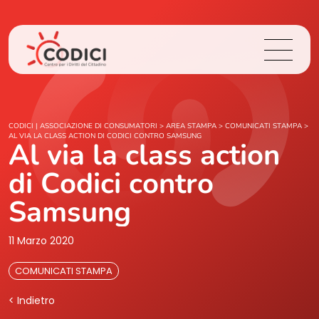
Chi Siamo
CODICI | ASSOCIAZIONE DI CONSUMATORI
>
AREA STAMPA
>
COMUNICATI STAMPA
>
AL VIA LA CLASS ACTION DI CODICI CONTRO SAMSUNG
Al via la class action
Cosa Facciamo
di Codici contro
Area Stampa
Samsung
Contatti
11 Marzo 2020
COMUNICATI STAMPA
Login
< Indietro