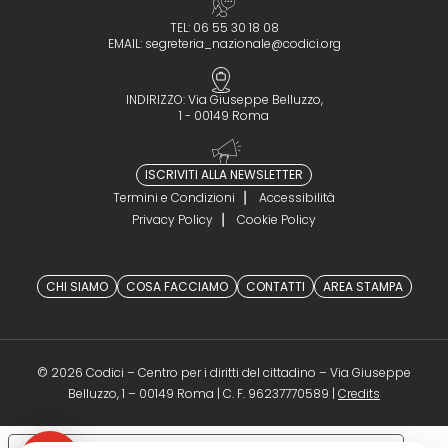
TEL: 06 55 30 18 08
EMAIL:
segreteria_nazionale@codici.org
INDIRIZZO: Via Giuseppe Belluzzo,
1 - 00149 Roma
ISCRIVITI ALLA NEWSLETTER
Termini e Condizioni
Accessibilità
Privacy Policy
Cookie Policy
CHI SIAMO
COSA FACCIAMO
CONTATTI
AREA STAMPA
© 2026 Codici – Centro per i diritti del cittadino – Via Giuseppe
(opens in a 
Belluzzo, 1 – 00149 Roma | C. F. 96237770589 |
Credits