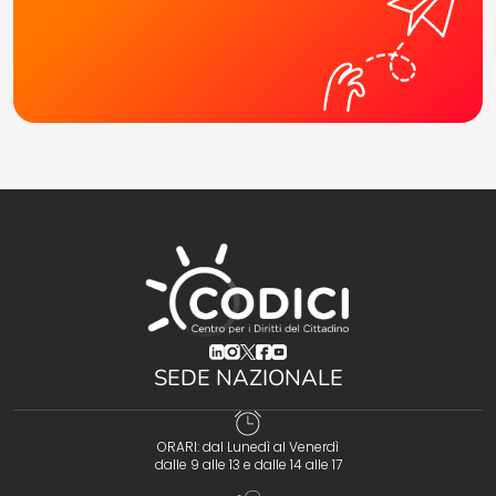
(opens in a new tab)
(opens in a new tab)
(opens in a new tab)
(opens in a new tab)
(opens in a new tab)
SEDE NAZIONALE
ORARI: dal Lunedì al Venerdì
dalle 9 alle 13 e dalle 14 alle 17