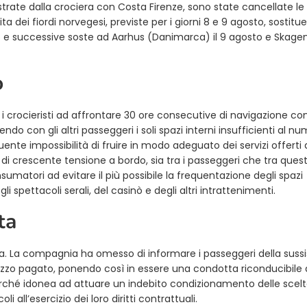
strate dalla crociera con Costa Firenze, sono state cancellate l
a dei fiordi norvegesi, previste per i giorni 8 e 9 agosto, sostitu
to e successive soste ad Aarhus (Danimarca) il 9 agosto e Skage
o
i crocieristi ad affrontare 30 ore consecutive di navigazione con 
ndo con gli altri passeggeri i soli spazi interni insufficienti al nu
ente impossibilità di fruire in modo adeguato dei servizi offerti 
i crescente tensione a bordo, sia tra i passeggeri che tra quest
sumatori ad evitare il più possibile la frequentazione degli spazi
spettacoli serali, del casinò e degli altri intrattenimenti.
ta
a. La compagnia ha omesso di informare i passeggeri della suss
rezzo pagato, ponendo così in essere una condotta riconducibile 
perché idonea ad attuare un indebito condizionamento delle scelt
all’esercizio dei loro diritti contrattuali.