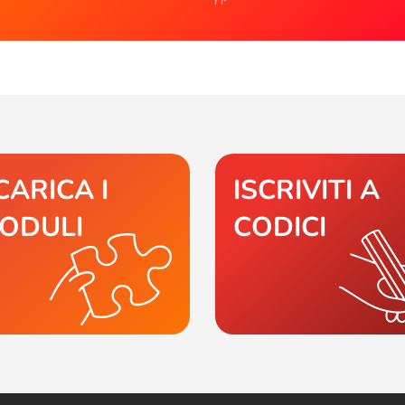
CARICA I
ISCRIVITI A
ODULI
CODICI