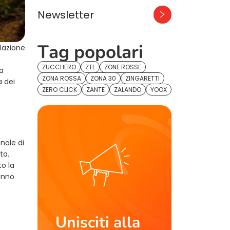
Newsletter
Tag popolari
elazione
ZUCCHERO
ZTL
ZONE ROSSE
a
ZONA ROSSA
ZONA 30
ZINGARETTI
a dei
ZERO CLICK
ZANTE
ZALANDO
YOOX
nale di
ta.
o la
danno
Unisciti alla