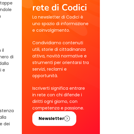
e tappe
rete di Codici
endole
n
La newsletter di Codici è
uno spazio di informazione
e coinvolgimento.
Condividiamo contenuti
utili, storie di cittadinanza
il
attiva, novità normative e
mero di
strumenti per orientarsi tra
dalla
servizi, reclami e
i e
opportunità.
Iscriverti significa entrare
in rete con chi difende i
diritti ogni giorno, con
competenza e passione.
istenza
alla
Newsletter
e dei