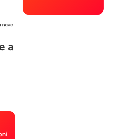
la nave
e a
!
oni