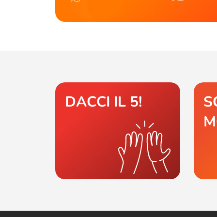
DACCI IL 5!
S
M