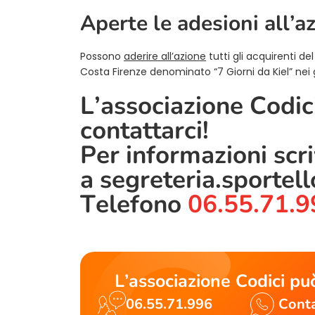
Aperte le adesioni all’a
Possono
aderire all’azione
tutti gli acquirenti d
Costa Firenze denominato “7 Giorni da Kiel” nei gi
L’associazione Codici
contattarci!
Per informazioni scr
a
segreteria.sportel
Telefono
06.55.71.9
L’associazione Codici può
06.55.71.996
Conta