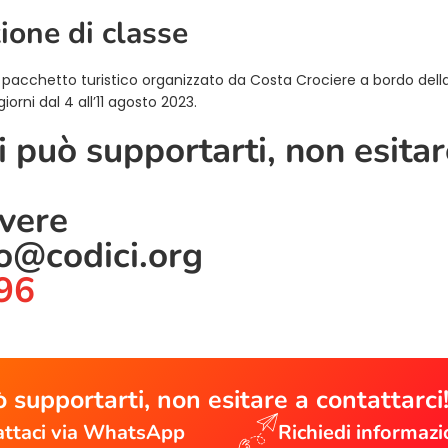
zione di classe
el pacchetto turistico organizzato da Costa Crociere a bordo del
orni dal 4 all’11 agosto 2023.
 può supportarti, non esitar
ivere
lo@codici.org
96
 supportarti, non esitare a contattarci
ttaci via WhatsApp
Richiedi informazi