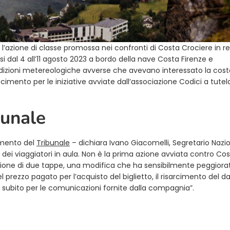
 l’azione di classe promossa nei confronti di Costa Crociere in r
asi dal 4 all’11 agosto 2023 a bordo della nave Costa Firenze e
ndizioni metereologiche avverse che avevano interessato la cost
imento per le iniziative avviate dall’associazione Codici a tutel
bunale
amento del
Tribunale
– dichiara Ivano Giacomelli, Segretario Nazio
i dei viaggiatori in aula. Non è la prima azione avviata contro Cos
zione di due tappe, una modifica che ha sensibilmente peggiorat
 prezzo pagato per l’acquisto del biglietto, il risarcimento del 
 subito per le comunicazioni fornite dalla compagnia”.