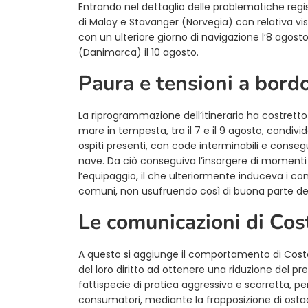
Entrando nel dettaglio delle problematiche regi
di Maloy e Stavanger (Norvegia) con relativa visit
con un ulteriore giorno di navigazione l’8 agos
(Danimarca) il 10 agosto.
Paura e tensioni a bord
La riprogrammazione dell’itinerario ha costretto 
mare in tempesta, tra il 7 e il 9 agosto, condivide
ospiti presenti, con code interminabili e consegu
nave. Da ciò conseguiva l’insorgere di momenti d
l’equipaggio, il che ulteriormente induceva i con
comuni, non usufruendo così di buona parte degli 
Le comunicazioni di Cos
A questo si aggiunge il comportamento di Cost
del loro diritto ad ottenere una riduzione del p
fattispecie di pratica aggressiva e scorretta, 
consumatori, mediante la frapposizione di ostacoli 