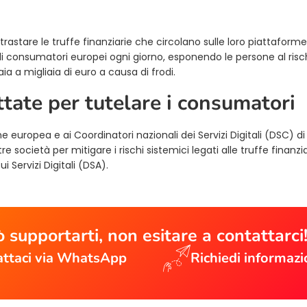
tare le truffe finanziarie che circolano sulle loro piattaforme,
di consumatori europei ogni giorno, esponendo le persone al risch
 a migliaia di euro a causa di frodi.
ttate per tutelare i consumatori
uropea e ai Coordinatori nazionali dei Servizi Digitali (DSC) di
 società per mitigare i rischi sistemici legati alle truffe finanzia
i Servizi Digitali (DSA).
 supportarti, non esitare a contattarci
ttaci via WhatsApp
Richiedi informazi