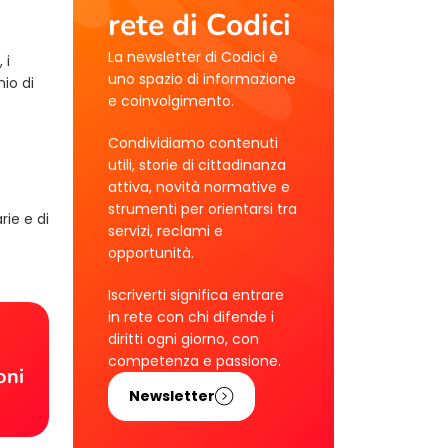
rete di Codici
La newsletter di Codici è
 i
uno spazio di informazione
io di
e coinvolgimento.
Condividiamo contenuti
utili, storie di cittadinanza
attiva, novità normative e
strumenti per orientarsi tra
rie e di
servizi, reclami e
opportunità.
Iscriverti significa entrare
in rete con chi difende i
!
diritti ogni giorno, con
competenza e passione.
oni
Newsletter