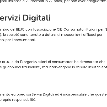
igitali, insieme a 29 membri in 27 paesi, per non aver adeguata
rvizi Digitali
membro del
BEUC
con l’associazione CIE, Consumatori Italiani per l’
A), le società sono tenute a dotarsi di meccanismi efficaci per
schi per i consumatori.
a BEUC e da 13 organizzazioni di consumatori ha dimostrato che 
gli annunci fraudolenti, ma intervengono in misura insufficien
mento europeo sui Servizi Digitali ed è indispensabile che queste
roprie responsabilità.