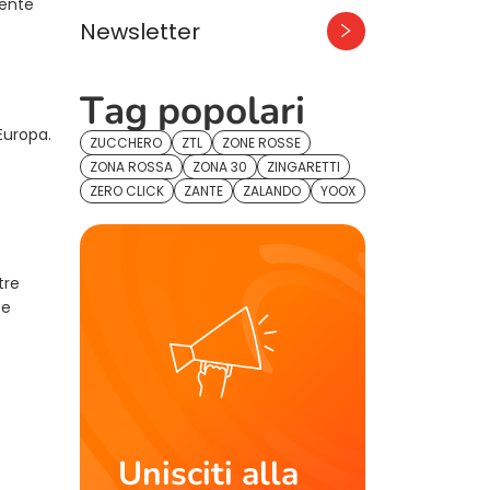
mente
Newsletter
Tag popolari
Europa.
ZUCCHERO
ZTL
ZONE ROSSE
ZONA ROSSA
ZONA 30
ZINGARETTI
ZERO CLICK
ZANTE
ZALANDO
YOOX
tre
te
Unisciti alla