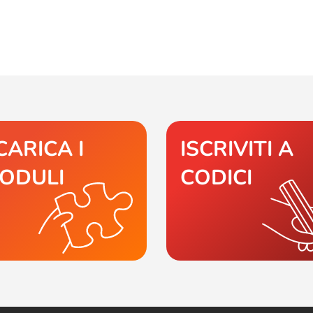
CARICA I
ISCRIVITI A
ODULI
CODICI