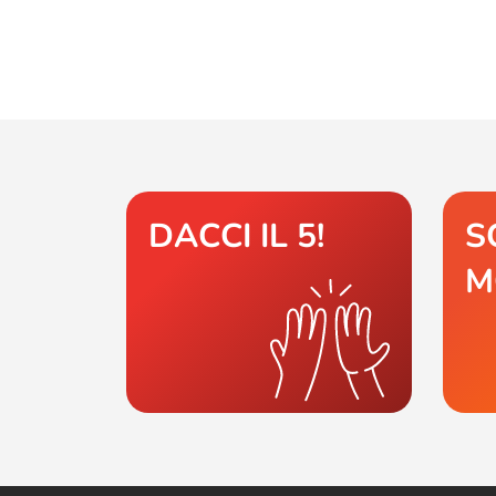
DACCI IL 5!
S
M