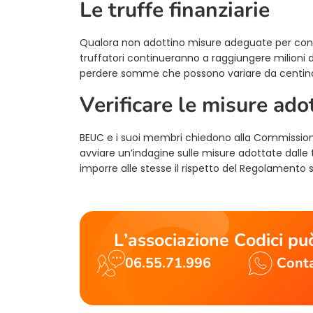
Le truffe finanziarie
Qualora non adottino misure adeguate per contras
truffatori continueranno a raggiungere milioni 
perdere somme che possono variare da centinaia
Verificare le misure ado
BEUC e i suoi membri chiedono alla Commissione e
avviare un’indagine sulle misure adottate dalle tre
imporre alle stesse il rispetto del Regolamento su
L’associazione Codici può
06.55.71.996
Conta