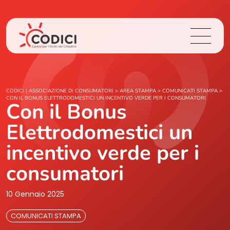
Chi Siamo
CODICI | ASSOCIAZIONE DI CONSUMATORI
>
AREA STAMPA
>
COMUNICATI STAMPA
>
CON IL BONUS ELETTRODOMESTICI UN INCENTIVO VERDE PER I CONSUMATORI
Con il Bonus
Cosa Facciamo
Elettrodomestici un
Area Stampa
incentivo verde per i
consumatori
Contatti
10 Gennaio 2025
Login
COMUNICATI STAMPA