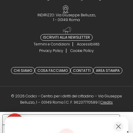
INDIRIZZO: Via Giuseppe Belluzzo,
1 - 00149 Roma
ISCRIVITI ALLA NEWSLETTER
Termini e Condizioni
Accessibilità
Privacy Policy
Cookie Policy
CHI SIAMO
COSA FACCIAMO
CONTATTI
AREA STAMPA
© 2026 Codici – Centro per i diritti del cittadino – Via Giuseppe
(opens in a 
Belluzzo, 1 – 00149 Roma | C. F. 96237770589 |
Credits
Le tue preferenze relative alla privacy
Informativa sulla raccolta