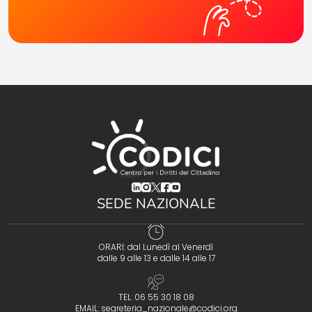
(opens in a new tab)
(opens in a new tab)
(opens in a new tab)
(opens in a new tab)
(opens in a new tab)
SEDE NAZIONALE
ORARI: dal Lunedì al Venerdì
dalle 9 alle 13 e dalle 14 alle 17
TEL: 06 55 30 18 08
EMAIL:
segreteria_nazionale@codici.org