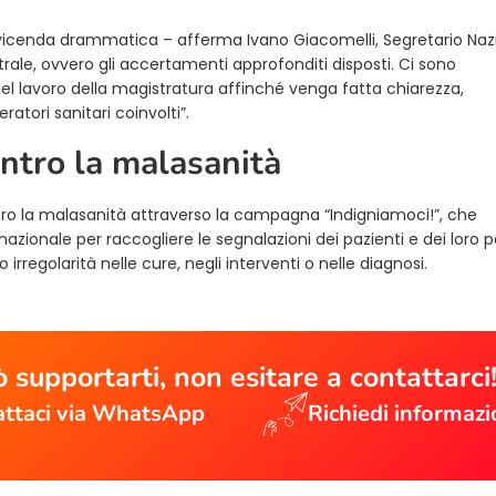
 vicenda drammatica – afferma Ivano Giacomelli, Segretario Naz
rale, ovvero gli accertamenti approfonditi disposti. Ci sono
nel lavoro della magistratura affinché venga fatta chiarezza,
atori sanitari coinvolti”.
contro la malasanità
ro la malasanità attraverso la campagna “Indigniamoci!”, che
io nazionale per raccogliere le segnalazioni dei pazienti e dei loro p
 irregolarità nelle cure, negli interventi o nelle diagnosi.
 supportarti, non esitare a contattarci
ttaci via WhatsApp
Richiedi informazi