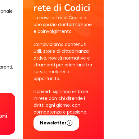
rete di Codici
ionale
La newsletter di Codici è
uno spazio di informazione
e coinvolgimento.
Condividiamo contenuti
utili, storie di cittadinanza
attiva, novità normative e
strumenti per orientarsi tra
arenti,
servizi, reclami e
opportunità.
Iscriverti significa entrare
in rete con chi difende i
!
diritti ogni giorno, con
competenza e passione.
oni
Newsletter