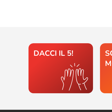
DACCI IL 5!
S
M