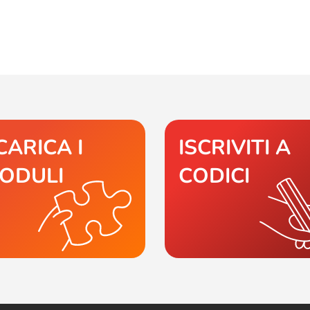
CARICA I
ISCRIVITI A
ODULI
CODICI