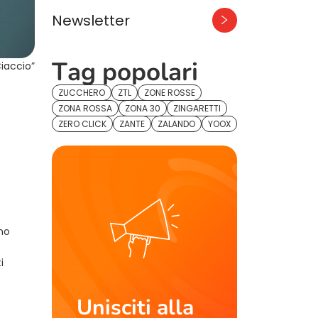
Newsletter
Tag popolari
iaccio”
ZUCCHERO
ZTL
ZONE ROSSE
ZONA ROSSA
ZONA 30
ZINGARETTI
ZERO CLICK
ZANTE
ZALANDO
YOOX
no
i
Unisciti alla