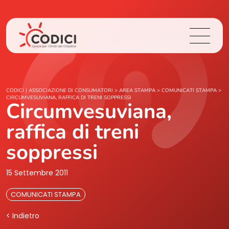
Chi Siamo
CODICI | ASSOCIAZIONE DI CONSUMATORI
>
AREA STAMPA
>
COMUNICATI STAMPA
>
CIRCUMVESUVIANA, RAFFICA DI TRENI SOPPRESSI
Circumvesuviana,
Cosa Facciamo
raffica di treni
Area Stampa
soppressi
Contatti
15 Settembre 2011
COMUNICATI STAMPA
Login
< Indietro