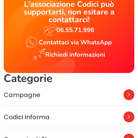
L’associazione Codici può
supportarti, non esitare a
contattarci!
06.55.71.996
Contattaci via WhatsApp
Richiedi informazioni
Categorie
Campagne
Codici Informa