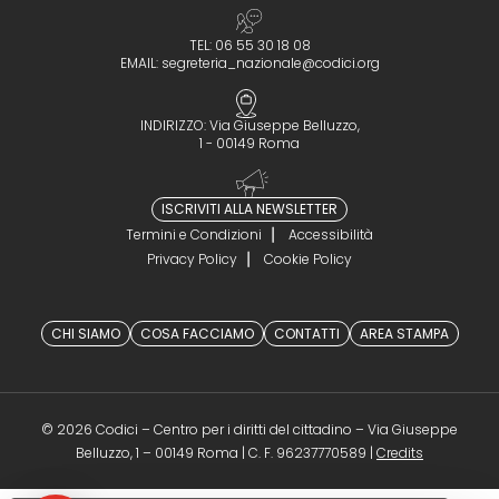
TEL: 06 55 30 18 08
EMAIL:
segreteria_nazionale@codici.org
INDIRIZZO: Via Giuseppe Belluzzo,
1 - 00149 Roma
ISCRIVITI ALLA NEWSLETTER
Termini e Condizioni
Accessibilità
Privacy Policy
Cookie Policy
CHI SIAMO
COSA FACCIAMO
CONTATTI
AREA STAMPA
© 2026 Codici – Centro per i diritti del cittadino – Via Giuseppe
(opens in a 
Belluzzo, 1 – 00149 Roma | C. F. 96237770589 |
Credits