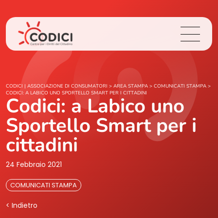
Chi Siamo
CODICI | ASSOCIAZIONE DI CONSUMATORI
>
AREA STAMPA
>
COMUNICATI STAMPA
>
CODICI: A LABICO UNO SPORTELLO SMART PER I CITTADINI
Codici: a Labico uno
Cosa Facciamo
Sportello Smart per i
Area Stampa
cittadini
Contatti
24 Febbraio 2021
COMUNICATI STAMPA
Login
< Indietro