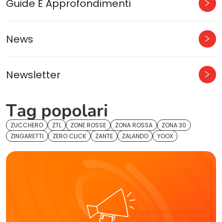
Guide E Approfondimenti
News
Newsletter
Tag popolari
ZUCCHERO
ZTL
ZONE ROSSE
ZONA ROSSA
ZONA 30
ZINGARETTI
ZERO CLICK
ZANTE
ZALANDO
YOOX