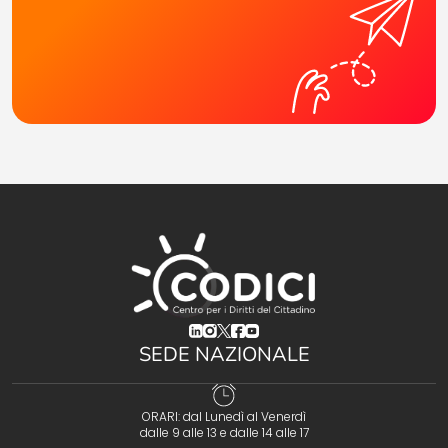
(opens in a new tab)
(opens in a new tab)
(opens in a new tab)
(opens in a new tab)
(opens in a new tab)
SEDE NAZIONALE
ORARI: dal Lunedì al Venerdì
dalle 9 alle 13 e dalle 14 alle 17