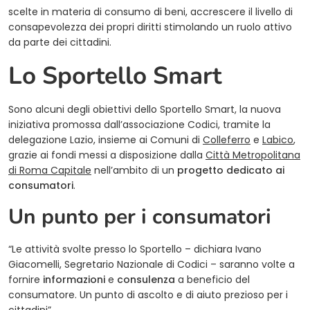
scelte in materia di consumo di beni, accrescere il livello di
consapevolezza dei propri diritti stimolando un ruolo attivo
da parte dei cittadini.
Lo Sportello Smart
Sono alcuni degli obiettivi dello Sportello Smart, la nuova
iniziativa promossa dall’associazione Codici, tramite la
(opens in a n
(op
delegazione Lazio, insieme ai Comuni di
Colleferro
e
Labico
,
grazie ai fondi messi a disposizione dalla
Città Metropolitana
(opens in a new tab)
di Roma Capitale
nell’ambito di un
progetto dedicato ai
consumatori
.
Un punto per i consumatori
“Le attività svolte presso lo Sportello – dichiara Ivano
Giacomelli, Segretario Nazionale di Codici – saranno volte a
fornire
informazioni
e
consulenza
a beneficio del
consumatore. Un punto di ascolto e di aiuto prezioso per i