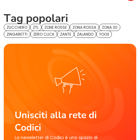
Tag popolari
ZUCCHERO
ZTL
ZONE ROSSE
ZONA ROSSA
ZONA 30
ZINGARETTI
ZERO CLICK
ZANTE
ZALANDO
YOOX
Unisciti alla rete di
Codici
La newsletter di Codici è uno spazio di