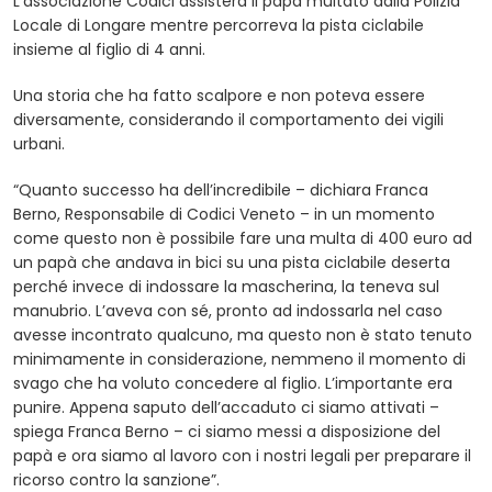
L’associazione Codici assisterà il papà multato dalla Polizia
Locale di Longare mentre percorreva la pista ciclabile
insieme al figlio di 4 anni.
Una storia che ha fatto scalpore e non poteva essere
diversamente, considerando il comportamento dei vigili
urbani.
“Quanto successo ha dell’incredibile – dichiara Franca
Berno, Responsabile di Codici Veneto – in un momento
come questo non è possibile fare una multa di 400 euro ad
un papà che andava in bici su una pista ciclabile deserta
perché invece di indossare la mascherina, la teneva sul
manubrio. L’aveva con sé, pronto ad indossarla nel caso
avesse incontrato qualcuno, ma questo non è stato tenuto
minimamente in considerazione, nemmeno il momento di
svago che ha voluto concedere al figlio. L’importante era
punire. Appena saputo dell’accaduto ci siamo attivati –
spiega Franca Berno – ci siamo messi a disposizione del
papà e ora siamo al lavoro con i nostri legali per preparare il
ricorso contro la sanzione”.