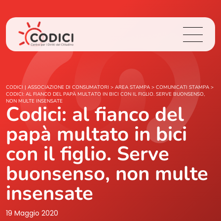
Chi Siamo
CODICI | ASSOCIAZIONE DI CONSUMATORI
>
AREA STAMPA
>
COMUNICATI STAMPA
>
CODICI: AL FIANCO DEL PAPÀ MULTATO IN BICI CON IL FIGLIO. SERVE BUONSENSO,
NON MULTE INSENSATE
Codici: al fianco del
Cosa Facciamo
papà multato in bici
Area Stampa
con il figlio. Serve
Contatti
buonsenso, non multe
insensate
Login
19 Maggio 2020