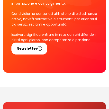
informazione e coinvolgimento.
Condividiamo contenuti utili, storie di cittadinanza
attiva, novità normative e strumenti per orientarsi
tra servizi, reclami e opportunità.
Iscriverti significa entrare in rete con chi difende i
diritti ogni giorno, con competenza e passione.
Newsletter