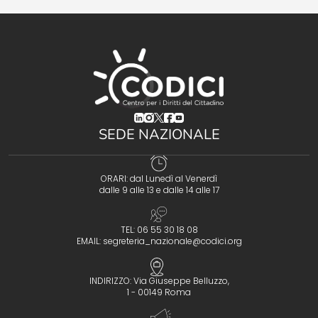
(opens in a new tab)
(opens in a new tab)
(opens in a new tab)
(opens in a new tab)
(opens in a new tab)
SEDE NAZIONALE
ORARI: dal Lunedì al Venerdì
dalle 9 alle 13 e dalle 14 alle 17
TEL: 06 55 30 18 08
EMAIL:
segreteria_nazionale@codici.org
INDIRIZZO: Via Giuseppe Belluzzo,
1 - 00149 Roma