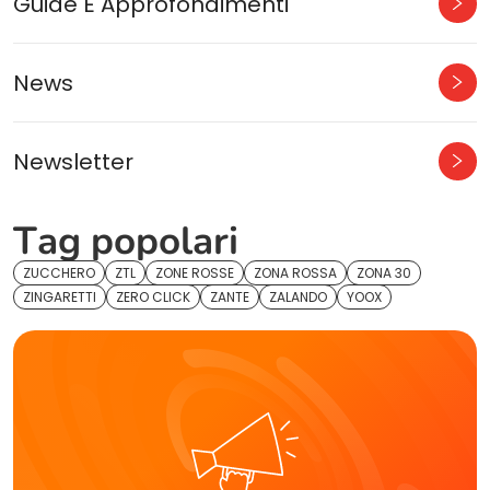
Guide E Approfondimenti
News
Newsletter
Tag popolari
ZUCCHERO
ZTL
ZONE ROSSE
ZONA ROSSA
ZONA 30
ZINGARETTI
ZERO CLICK
ZANTE
ZALANDO
YOOX