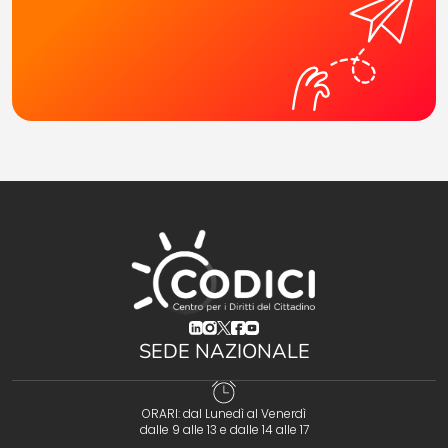
(opens in a new tab)
(opens in a new tab)
(opens in a new tab)
(opens in a new tab)
(opens in a new tab)
SEDE NAZIONALE
ORARI: dal Lunedì al Venerdì
dalle 9 alle 13 e dalle 14 alle 17