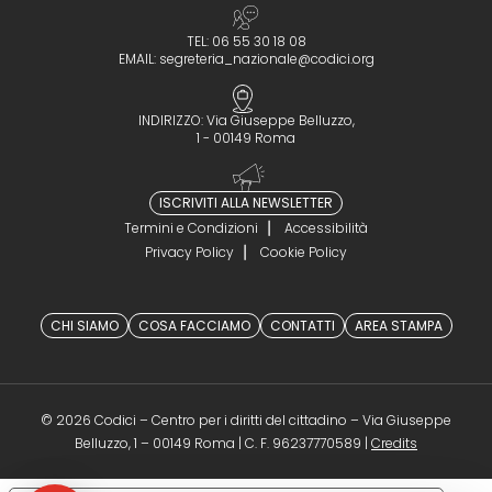
TEL: 06 55 30 18 08
EMAIL:
segreteria_nazionale@codici.org
INDIRIZZO: Via Giuseppe Belluzzo,
1 - 00149 Roma
ISCRIVITI ALLA NEWSLETTER
Termini e Condizioni
Accessibilità
Privacy Policy
Cookie Policy
CHI SIAMO
COSA FACCIAMO
CONTATTI
AREA STAMPA
© 2026 Codici – Centro per i diritti del cittadino – Via Giuseppe
(opens in a 
Belluzzo, 1 – 00149 Roma | C. F. 96237770589 |
Credits