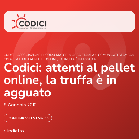
Chi Siamo
CODICI | ASSOCIAZIONE DI CONSUMATORI
>
AREA STAMPA
>
COMUNICATI STAMPA
>
CODICI: ATTENTI AL PELLET ONLINE, LA TRUFFA È IN AGGUATO
Codici: attenti al pellet
Cosa Facciamo
online, la truffa è in
Area Stampa
agguato
Contatti
8 Gennaio 2019
COMUNICATI STAMPA
Login
< Indietro