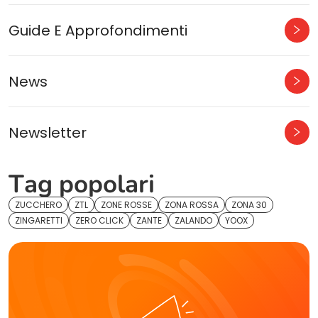
Guide E Approfondimenti
News
Newsletter
Tag popolari
ZUCCHERO
ZTL
ZONE ROSSE
ZONA ROSSA
ZONA 30
ZINGARETTI
ZERO CLICK
ZANTE
ZALANDO
YOOX