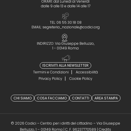
ORARI: dal Lunedì al Venerdì
dalle 9 alle 13 e dalle 14 alle 17
TEL: 06 55 30 18 08
EMAIL:
segreteria_nazionale@codici.org
INDIRIZZO: Via Giuseppe Belluzzo,
1 - 00149 Roma
ISCRIVITI ALLA NEWSLETTER
Termini e Condizioni
Accessibilità
Privacy Policy
Cookie Policy
CHI SIAMO
COSA FACCIAMO
CONTATTI
AREA STAMPA
© 2026 Codici – Centro per i diritti del cittadino – Via Giuseppe
(opens in a 
Belluzzo, 1 – 00149 Roma | C. F. 96237770589 |
Credits