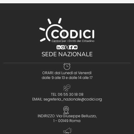
(opens in a new tab)
(opens in a new tab)
(opens in a new tab)
(opens in a new tab)
(opens in a new tab)
SEDE NAZIONALE
ORARI: dal Lunedì al Venerdì
dalle 9 alle 13 e dalle 14 alle 17
TEL: 06 55 30 18 08
EMAIL:
segreteria_nazionale@codici.org
INDIRIZZO: Via Giuseppe Belluzzo,
1 - 00149 Roma