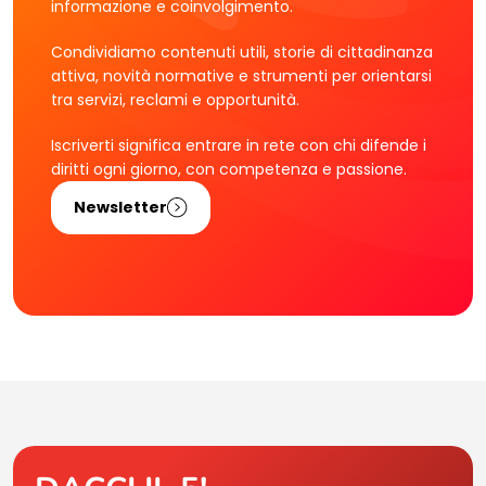
informazione e coinvolgimento.
Condividiamo contenuti utili, storie di cittadinanza
attiva, novità normative e strumenti per orientarsi
tra servizi, reclami e opportunità.
Iscriverti significa entrare in rete con chi difende i
diritti ogni giorno, con competenza e passione.
Newsletter