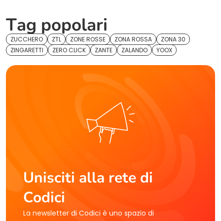
Tag popolari
ZUCCHERO
ZTL
ZONE ROSSE
ZONA ROSSA
ZONA 30
ZINGARETTI
ZERO CLICK
ZANTE
ZALANDO
YOOX
Unisciti alla rete di
Codici
La newsletter di Codici è uno spazio di