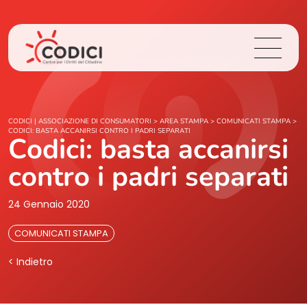
Chi Siamo
CODICI | ASSOCIAZIONE DI CONSUMATORI
>
AREA STAMPA
>
COMUNICATI STAMPA
>
CODICI: BASTA ACCANIRSI CONTRO I PADRI SEPARATI
Codici: basta accanirsi
Cosa Facciamo
contro i padri separati
Area Stampa
24 Gennaio 2020
Contatti
COMUNICATI STAMPA
< Indietro
Login