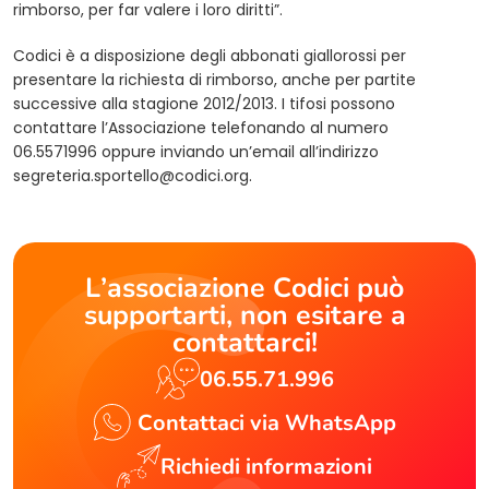
rimborso, per far valere i loro diritti”.
Codici è a disposizione degli abbonati giallorossi per
presentare la richiesta di rimborso, anche per partite
successive alla stagione 2012/2013. I tifosi possono
contattare l’Associazione telefonando al numero
06.5571996 oppure inviando un’email all’indirizzo
segreteria.sportello@codici.org
.
L’associazione Codici può
supportarti, non esitare a
contattarci!
06.55.71.996
Contattaci via WhatsApp
Richiedi informazioni