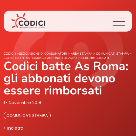
Chi Siamo
CODICI | ASSOCIAZIONE DI CONSUMATORI
>
AREA STAMPA
>
COMUNICATI STAMPA
>
CODICI BATTE AS ROMA: GLI ABBONATI DEVONO ESSERE RIMBORSATI
Codici batte As Roma:
Cosa Facciamo
gli abbonati devono
Area Stampa
essere rimborsati
Contatti
17 Novembre 2018
COMUNICATI STAMPA
Login
< Indietro