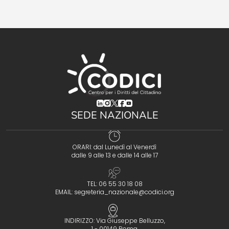
(opens in a new tab)
(opens in a new tab)
(opens in a new tab)
(opens in a new tab)
(opens in a new tab)
SEDE NAZIONALE
ORARI: dal Lunedì al Venerdì
dalle 9 alle 13 e dalle 14 alle 17
TEL: 06 55 30 18 08
EMAIL:
segreteria_nazionale@codici.org
INDIRIZZO: Via Giuseppe Belluzzo,
1 - 00149 Roma