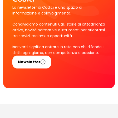
La newsletter di Codici è uno spazio di
informazione e coinvolgimento.
Condividiamo contenuti utili, storie di cittadinanza
attiva, novità normative e strumenti per orientarsi
tra servizi, reclami e opportunità.
Iscriverti significa entrare in rete con chi difende i
diritti ogni giorno, con competenza e passione.
Newsletter