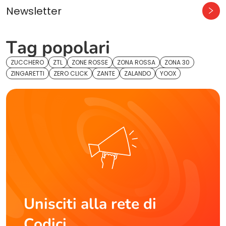
Newsletter
Tag popolari
ZUCCHERO
ZTL
ZONE ROSSE
ZONA ROSSA
ZONA 30
ZINGARETTI
ZERO CLICK
ZANTE
ZALANDO
YOOX
Unisciti alla rete di
Codici