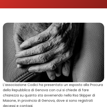
L’associazione Codici ha presentato un esposto alla Procura
della Repubblica di Genova con cui si chiede di fare
chiarezza su quanto sta avvenendo nella Rsa Skipper di
Masone, in provincia di Genova, dove si sono registrati
decessi e contagi.