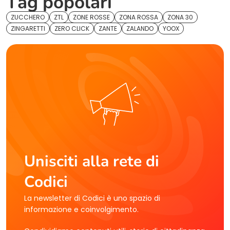
Tag popolari
ZUCCHERO
ZTL
ZONE ROSSE
ZONA ROSSA
ZONA 30
ZINGARETTI
ZERO CLICK
ZANTE
ZALANDO
YOOX
Unisciti alla rete di
Codici
La newsletter di Codici è uno spazio di
informazione e coinvolgimento.