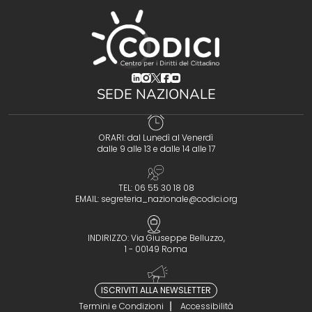
(opens in a new tab)
(opens in a new tab)
(opens in a new tab)
(opens in a new tab)
(opens in a new tab)
SEDE NAZIONALE
ORARI: dal Lunedì al Venerdì
dalle 9 alle 13 e dalle 14 alle 17
TEL: 06 55 30 18 08
EMAIL:
segreteria_nazionale@codici.org
INDIRIZZO: Via Giuseppe Belluzzo,
1 - 00149 Roma
ISCRIVITI ALLA NEWSLETTER
Termini e Condizioni
Accessibilità