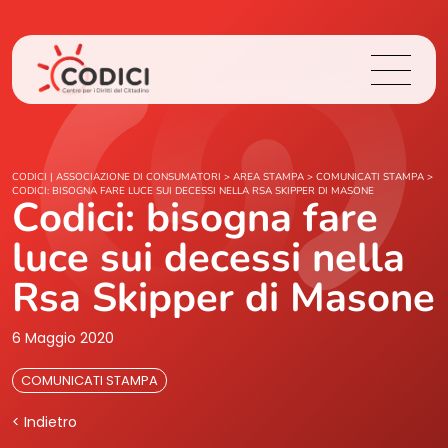
Chi Siamo
CODICI | ASSOCIAZIONE DI CONSUMATORI
>
AREA STAMPA
>
COMUNICATI STAMPA
>
CODICI: BISOGNA FARE LUCE SUI DECESSI NELLA RSA SKIPPER DI MASONE
Codici: bisogna fare
Cosa Facciamo
luce sui decessi nella
Area Stampa
Rsa Skipper di Masone
Contatti
6 Maggio 2020
COMUNICATI STAMPA
Login
< Indietro