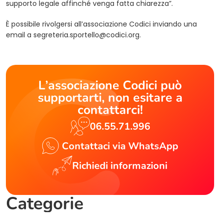
supporto legale affinché venga fatta chiarezza”.
È possibile rivolgersi all’associazione Codici inviando una
email a
segreteria.sportello@codici.org
.
L’associazione Codici può
supportarti, non esitare a
contattarci!
06.55.71.996
Contattaci via WhatsApp
Richiedi informazioni
Categorie