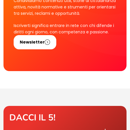
Condividiamo contenuti utili, storie di cittadinanza
attiva, novità normative e strumenti per orientarsi
tra servizi, reclami e opportunità.
Iscriverti significa entrare in rete con chi difende i
diritti ogni giorno, con competenza e passione.
Newsletter
DACCI IL 5!