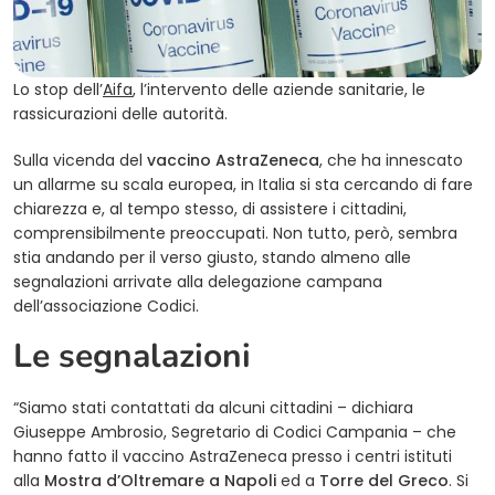
(opens in a new tab)
Lo stop dell’
Aifa
, l’intervento delle aziende sanitarie, le
rassicurazioni delle autorità.
Sulla vicenda del
vaccino AstraZeneca
, che ha innescato
un allarme su scala europea, in Italia si sta cercando di fare
chiarezza e, al tempo stesso, di assistere i cittadini,
comprensibilmente preoccupati. Non tutto, però, sembra
stia andando per il verso giusto, stando almeno alle
segnalazioni arrivate alla delegazione campana
dell’associazione Codici.
Le segnalazioni
“Siamo stati contattati da alcuni cittadini – dichiara
Giuseppe Ambrosio, Segretario di Codici Campania – che
hanno fatto il vaccino AstraZeneca presso i centri istituti
alla
Mostra d’Oltremare a Napoli
ed a
Torre del Greco
. Si