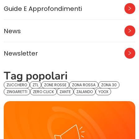
Guide E Approfondimenti
News
Newsletter
Tag popolari
ZUCCHERO
ZTL
ZONE ROSSE
ZONA ROSSA
ZONA 30
ZINGARETTI
ZERO CLICK
ZANTE
ZALANDO
YOOX