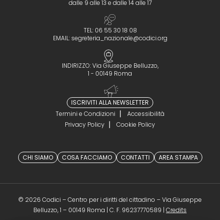
dalle 9 alle 13 e dalle 14 alle 17
TEL: 06 55 30 18 08
EMAIL:
segreteria_nazionale@codici.org
INDIRIZZO: Via Giuseppe Belluzzo,
1 - 00149 Roma
ISCRIVITI ALLA NEWSLETTER
Termini e Condizioni
Accessibilità
Privacy Policy
Cookie Policy
CHI SIAMO
COSA FACCIAMO
CONTATTI
AREA STAMPA
© 2026 Codici – Centro per i diritti del cittadino – Via Giuseppe
(opens in a 
Belluzzo, 1 – 00149 Roma | C. F. 96237770589 |
Credits