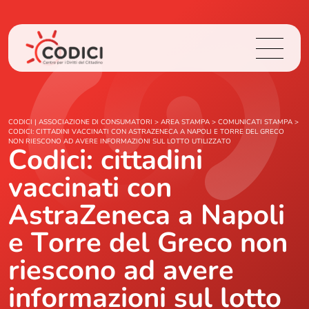
Chi Siamo
CODICI | ASSOCIAZIONE DI CONSUMATORI
>
AREA STAMPA
>
COMUNICATI STAMPA
>
CODICI: CITTADINI VACCINATI CON ASTRAZENECA A NAPOLI E TORRE DEL GRECO
NON RIESCONO AD AVERE INFORMAZIONI SUL LOTTO UTILIZZATO
Codici: cittadini
Cosa Facciamo
vaccinati con
Area Stampa
AstraZeneca a Napoli
Contatti
e Torre del Greco non
riescono ad avere
Login
informazioni sul lotto