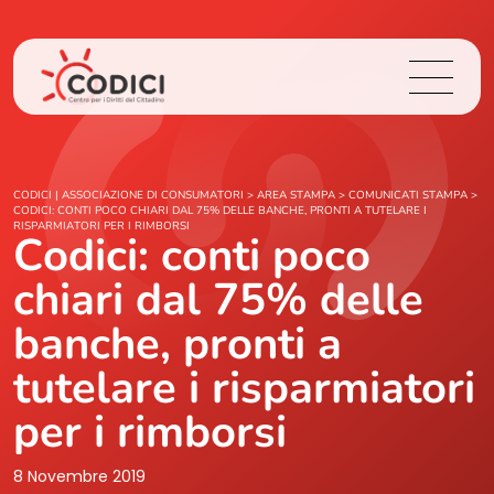
Chi Siamo
CODICI | ASSOCIAZIONE DI CONSUMATORI
>
AREA STAMPA
>
COMUNICATI STAMPA
>
CODICI: CONTI POCO CHIARI DAL 75% DELLE BANCHE, PRONTI A TUTELARE I
RISPARMIATORI PER I RIMBORSI
Codici: conti poco
Cosa Facciamo
chiari dal 75% delle
Area Stampa
banche, pronti a
Contatti
tutelare i risparmiatori
per i rimborsi
Login
8 Novembre 2019