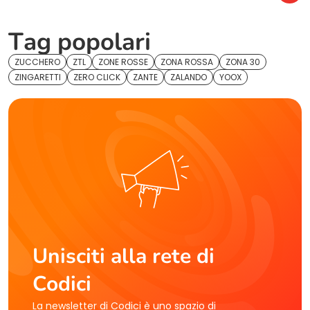
Tag popolari
ZUCCHERO
ZTL
ZONE ROSSE
ZONA ROSSA
ZONA 30
ZINGARETTI
ZERO CLICK
ZANTE
ZALANDO
YOOX
Unisciti alla rete di
Codici
La newsletter di Codici è uno spazio di