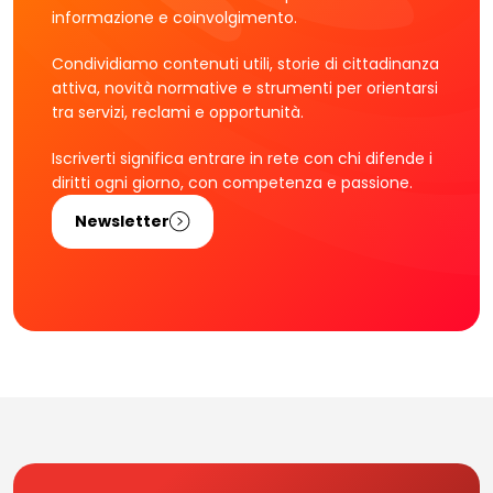
informazione e coinvolgimento.
Condividiamo contenuti utili, storie di cittadinanza
attiva, novità normative e strumenti per orientarsi
tra servizi, reclami e opportunità.
Iscriverti significa entrare in rete con chi difende i
diritti ogni giorno, con competenza e passione.
Newsletter