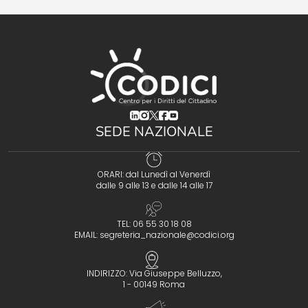
(opens in a new tab)
(opens in a new tab)
(opens in a new tab)
(opens in a new tab)
(opens in a new tab)
SEDE NAZIONALE
ORARI: dal Lunedì al Venerdì
dalle 9 alle 13 e dalle 14 alle 17
TEL: 06 55 30 18 08
EMAIL:
segreteria_nazionale@codici.org
INDIRIZZO: Via Giuseppe Belluzzo,
1 - 00149 Roma