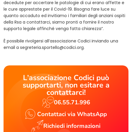
decedute per accertare le patologie di cui erano affette e
le cure apprestate per il Covid-19. Bisogna fare luce su
quanto accaduto ed invitiamo i familiari degli anziani ospiti
della Rsa a contattarci, siamo pronti a fornire il nostro
supporto legale affinché venga fatta chiarezza”.
È possibile rivolgersi all’associazione Codici inviando una
email a
segreteria.sportello@codici.org
.
L’associazione Codici può
supportarti, non esitare a
contattarci!
06.55.71.996
Contattaci via WhatsApp
Richiedi informazioni