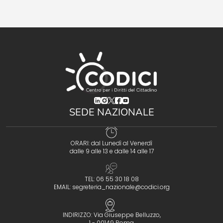
(opens in a new tab)
(opens in a new tab)
(opens in a new tab)
(opens in a new tab)
(opens in a new tab)
SEDE NAZIONALE
ORARI: dal Lunedì al Venerdì
dalle 9 alle 13 e dalle 14 alle 17
TEL: 06 55 30 18 08
EMAIL:
segreteria_nazionale@codici.org
INDIRIZZO: Via Giuseppe Belluzzo,
1 - 00149 Roma