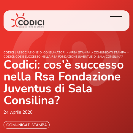
Chi Siamo
CODICI | ASSOCIAZIONE DI CONSUMATORI
>
AREA STAMPA
>
COMUNICATI STAMPA
>
CODICI: COS’È SUCCESSO NELLA RSA FONDAZIONE JUVENTUS DI SALA CONSILINA?
Codici: cos’è successo
Cosa Facciamo
nella Rsa Fondazione
Area Stampa
Juventus di Sala
Consilina?
Contatti
24 Aprile 2020
Login
COMUNICATI STAMPA