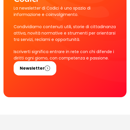
La newsletter di Codici è uno spazio di
informazione e coinvolgimento.
Condividiamo contenuti utili, storie di cittadinanza
attiva, novità normative e strumenti per orientarsi
tra servizi, reclami e opportunità.
Iscriverti significa entrare in rete con chi difende i
diritti ogni giorno, con competenza e passione.
Newsletter