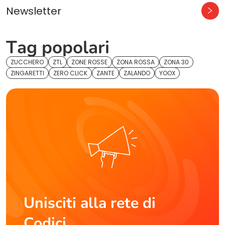
Newsletter
Tag popolari
ZUCCHERO
ZTL
ZONE ROSSE
ZONA ROSSA
ZONA 30
ZINGARETTI
ZERO CLICK
ZANTE
ZALANDO
YOOX
Unisciti alla rete di
Codici