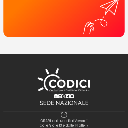
(opens in a new tab)
(opens in a new tab)
(opens in a new tab)
(opens in a new tab)
(opens in a new tab)
SEDE NAZIONALE
ORARI: dal Lunedì al Venerdì
dalle 9 alle 13 e dalle 14 alle 17