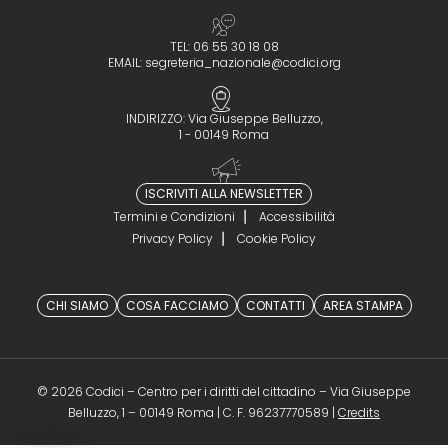
TEL: 06 55 30 18 08
EMAIL:
segreteria_nazionale@codici.org
INDIRIZZO: Via Giuseppe Belluzzo,
1 - 00149 Roma
ISCRIVITI ALLA NEWSLETTER
Termini e Condizioni
Accessibilità
Privacy Policy
Cookie Policy
CHI SIAMO
COSA FACCIAMO
CONTATTI
AREA STAMPA
© 2026 Codici – Centro per i diritti del cittadino – Via Giuseppe
(opens in a 
Belluzzo, 1 – 00149 Roma | C. F. 96237770589 |
Credits