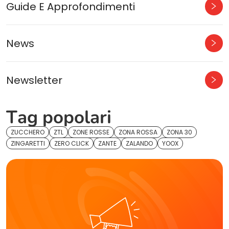
Guide E Approfondimenti
News
Newsletter
Tag popolari
ZUCCHERO
ZTL
ZONE ROSSE
ZONA ROSSA
ZONA 30
ZINGARETTI
ZERO CLICK
ZANTE
ZALANDO
YOOX