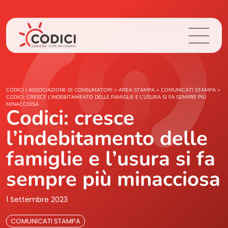
Chi Siamo
CODICI | ASSOCIAZIONE DI CONSUMATORI
>
AREA STAMPA
>
COMUNICATI STAMPA
>
CODICI: CRESCE L’INDEBITAMENTO DELLE FAMIGLIE E L’USURA SI FA SEMPRE PIÙ
MINACCIOSA
Codici: cresce
Cosa Facciamo
l’indebitamento delle
Area Stampa
famiglie e l’usura si fa
Contatti
sempre più minacciosa
1 Settembre 2023
Login
COMUNICATI STAMPA