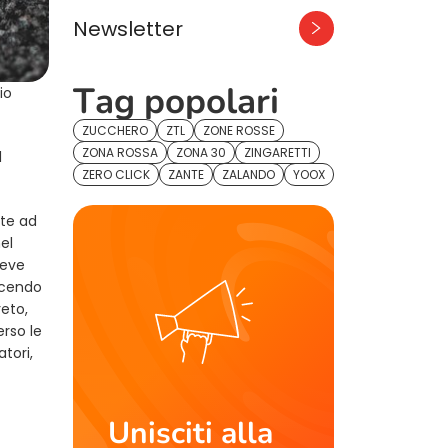
Newsletter
Tag popolari
io
ZUCCHERO
ZTL
ZONE ROSSE
ZONA ROSSA
ZONA 30
ZINGARETTI
l
ZERO CLICK
ZANTE
ZALANDO
YOOX
nte ad
el
deve
facendo
reto,
erso le
tori,
Unisciti alla