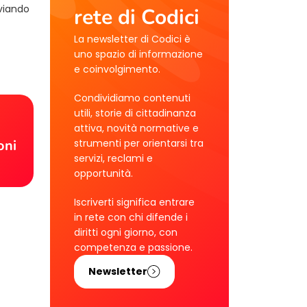
nviando
rete di Codici
La newsletter di Codici è
uno spazio di informazione
e coinvolgimento.
Condividiamo contenuti
utili, storie di cittadinanza
!
attiva, novità normative e
strumenti per orientarsi tra
oni
servizi, reclami e
opportunità.
Iscriverti significa entrare
in rete con chi difende i
diritti ogni giorno, con
competenza e passione.
Newsletter