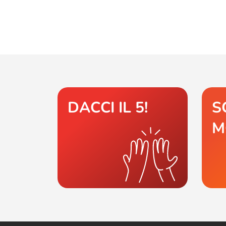
DACCI IL 5!
S
M