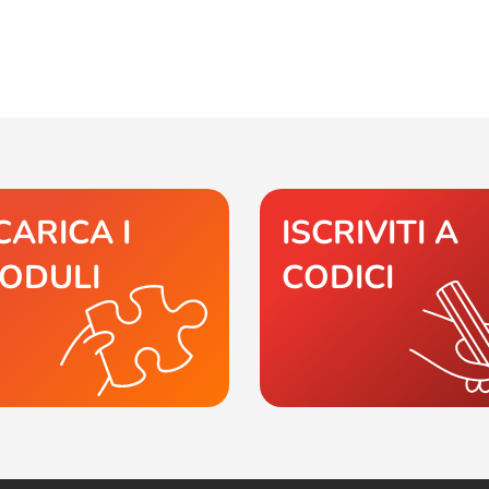
CARICA I
ISCRIVITI A
ODULI
CODICI