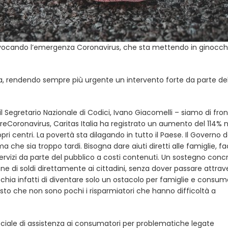
rovocando l’emergenza Coronavirus, che sta mettendo in ginocch
a, rendendo sempre più urgente un intervento forte da parte de
 il Segretario Nazionale di Codici, Ivano Giacomelli – siamo di fro
preCoronavirus, Caritas Italia ha registrato un aumento del 114% n
ri centri. La povertà sta dilagando in tutto il Paese. Il Governo 
ima che sia troppo tardi. Bisogna dare aiuti diretti alle famiglie, 
 servizi da parte del pubblico a costi contenuti. Un sostegno conc
e di soldi direttamente ai cittadini, senza dover passare attrav
ischia infatti di diventare solo un ostacolo per famiglie e consuma
sto che non sono pochi i risparmiatori che hanno difficoltà a
peciale di assistenza ai consumatori per problematiche legate